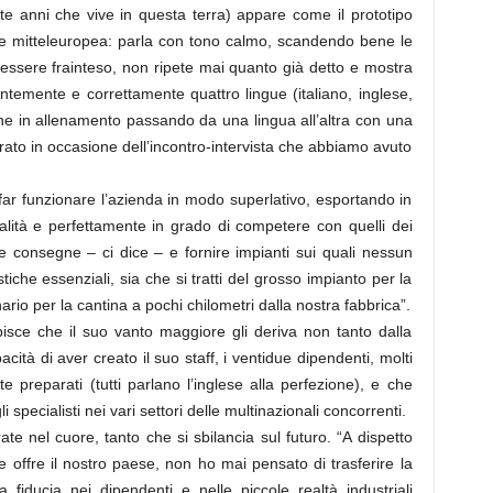
te anni che vive in questa terra) appare come il prototipo
ice mitteleuropea: parla con tono calmo, scandendo bene le
essere frainteso, non ripete mai quanto già detto e mostra
entemente e correttamente quattro lingue (italiano, inglese,
ne in allenamento passando da una lingua all’altra con una
rato in occasione dell’incontro-intervista che abbiamo avuto
r funzionare l’azienda in modo superlativo, esportando in
alità e perfettamente in grado di competere con quelli dei
le consegne – ci dice – e fornire impianti sui quali nessun
tiche essenziali, sia che si tratti del grosso impianto per la
nario per la cantina a pochi chilometri dalla nostra fabbrica”.
pisce che il suo vanto maggiore gli deriva non tanto dalla
cità di aver creato il suo staff, i ventidue dipendenti, molti
te preparati (tutti parlano l’inglese alla perfezione), e che
pecialisti nei vari settori delle multinazionali concorrenti.
te nel cuore, tanto che si sbilancia sul futuro. “A dispetto
e offre il nostro paese, non ho mai pensato di trasferire la
ta fiducia nei dipendenti e nelle piccole realtà industriali