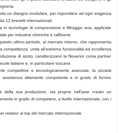
gegneria.
ondo un disegno modulare, per rispondere ad ogni esigenza
da 12 brevetti internazionali.
a in tecnologie di compressione e filtraggio aria, applicate
ale per industrie chimiche e raffinerie.
n questo ultimo periodo, al mercato interno, che rappresenta
la compattezza, unita all’estrema funzionalità ed eccellenza
produzione di azoto, caratterizzano la Noxerior come partner
cole italiane e, in particolare toscane.
te competitive e tecnologicamente avanzate, la società
di assistenza altamente competente e in grado di fornire
ità della sua produzione, sta proprio nell’aver creato un
amente in grado di competere, a livello internazionale, con i
r restare al top del mercato internazionale.