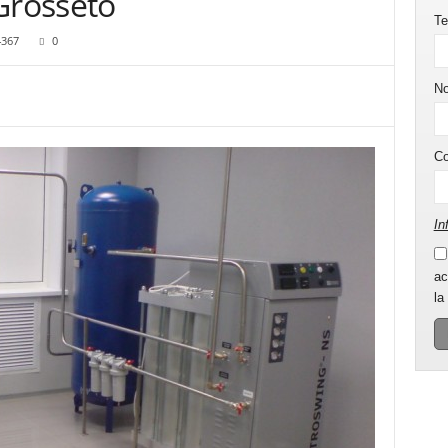
Grosseto
Te
4367
0
N
C
In
ac
la