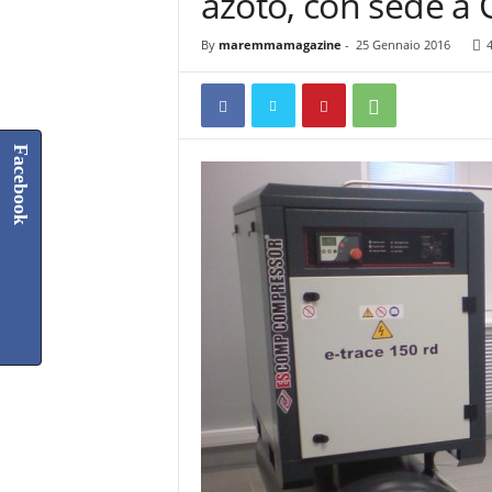
azoto, con sede a 
By
maremmamagazine
-
25 Gennaio 2016
Facebook