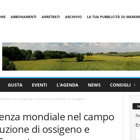
ONE
ABBONAMENTI
ARRETRATI
ARCHIVIO
LA TUA PUBBLICITÀ SU MARE
GUSTA
EVENTI
L’AGENDA
NEWS
CONSIGLI
ondiale nel campo dei sistemi di produzione di ossigeno...
I
llenza mondiale nel campo
Is
duzione di ossigeno e
Em