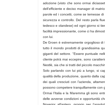
adozione (visto che sono ormai diciasset
dell’efficiente e deciso manager di matr
parole ed i concetti, come se temesse di 
sicurezza e controllo. Del resto parla flu
tedesco e olandese) ed ogni giorno si tie
facilità impressionante, come ci ha dimost
con lui.
De Groen è estremamente orgoglioso di fa
tutto il mondo prodotti di grandissima qu
giganti del settore. “Essere puntuale nel
cliente potrà mai eccepire, sono caratteris
Nestlè, sia che si tratti del piccolo macchi
Solo parlando con lui più a lungo, si ca
qualità della produzione, quanto dalla capa
dei quali cresciuti con l’azienda, altamen
possono competere tranquillamente con gli s
Ormai l’Italia e la Maremma gli sono entra
delle avverse condizioni e opportunità ch
Noxerior all’estero, proprio per l’assolu