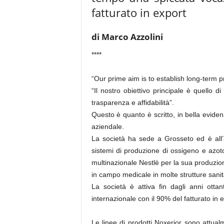
fatturato in export
di Marco Azzolini
****
“Our prime aim is to establish long-term p
“Il nostro obiettivo principale è quello d
trasparenza e affidabilità”.
Questo è quanto è scritto, in bella eviden
aziendale.
La società ha sede a Grosseto ed è all’
sistemi di produzione di ossigeno e azoto:
multinazionale Nestlè per la sua produzion
in campo medicale in molte strutture sanit
La società è attiva fin dagli anni ot
internazionale con il 90% del fatturato in e
Le linee di prodotti Noxerior sono attual