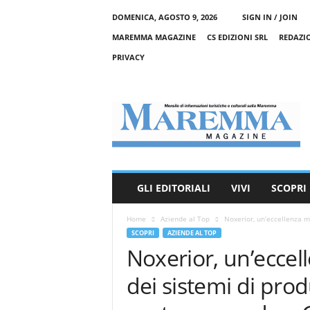
DOMENICA, AGOSTO 9, 2026
SIGN IN / JOIN
MAREMMA MAGAZINE
CS EDIZIONI SRL
REDAZI
PRIVACY
M
a
r
e
m
m
a
GLI EDITORIALI
VIVI
SCOPRI
M
a
Home
Aziende al Top
Noxerior, un’eccellenza m
g
SCOPRI
AZIENDE AL TOP
a
Noxerior, un’ecce
z
i
dei sistemi di pro
n
e