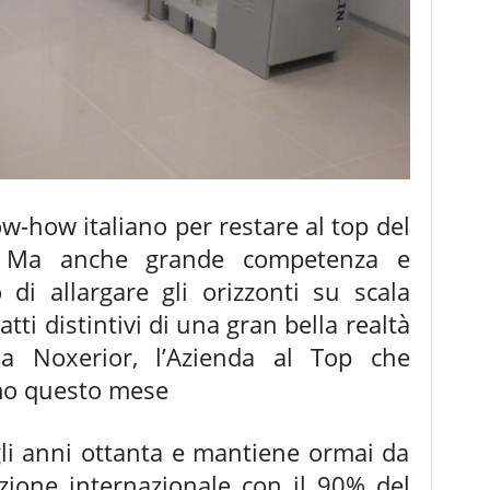
-how italiano per restare al top del
e. Ma anche grande competenza e
 di allargare gli orizzonti su scala
tti distintivi di una gran bella realtà
a Noxerior, l’Azienda al Top che
mo questo mese
agli anni ottanta e mantiene ormai da
ione internazionale con il 90% del