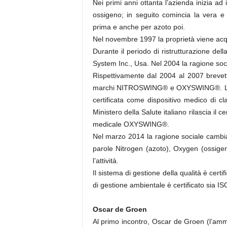
Nei primi anni ottanta l’azienda inizia a
ossigeno; in seguito comincia la vera e p
prima e anche per azoto poi.
Nel novembre 1997 la proprietà viene acq
Durante il periodo di ristrutturazione dell
System Inc., Usa. Nel 2004 la ragione socia
Rispettivamente dal 2004 al 2007 brevet
marchi NITROSWING® e OXYSWING®. La ver
certificata come dispositivo medico di cl
Ministero della Salute italiano rilascia il c
medicale OXYSWING®.
Nel marzo 2014 la ragione sociale cambi
parole Nitrogen (azoto), Oxygen (ossigen
l’attività.
Il sistema di gestione della qualità è cer
di gestione ambientale è certificato sia 
Oscar de Groen
Al primo incontro, Oscar de Groen (l’am