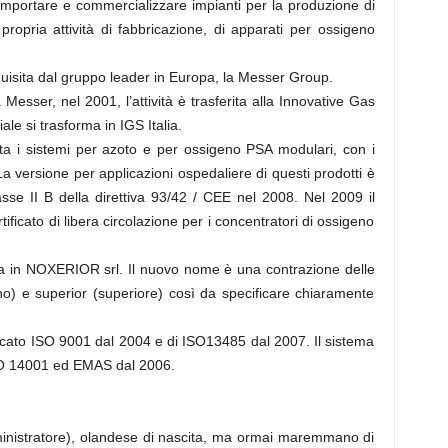
d importare e commercializzare impianti per la produzione di
ropria attività di fabbricazione, di apparati per ossigeno
uisita dal gruppo leader in Europa, la Messer Group.
a Messer, nel 2001, l’attività è trasferita alla Innovative Gas
le si trasforma in IGS Italia.
ta i sistemi per azoto e per ossigeno PSA modulari, con i
sione per applicazioni ospedaliere di questi prodotti è
asse II B della direttiva 93/42 / CEE nel 2008. Nel 2009 il
ertificato di libera circolazione per i concentratori di ossigeno
a in NOXERIOR srl. Il nuovo nome è una contrazione delle
o) e superior (superiore) così da specificare chiaramente
tificato ISO 9001 dal 2004 e di ISO13485 dal 2007. Il sistema
ISO 14001 ed EMAS dal 2006.
ministratore), olandese di nascita, ma ormai maremmano di