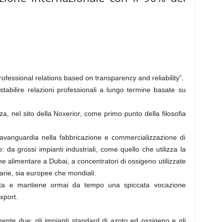
rofessional relations based on transparency and reliability”.
i stabilire relazioni professionali a lungo termine basate su
za, nel sito della Noxerior, come primo punto della filosofia
avanguardia nella fabbricazione e commercializzazione di
 da grossi impianti industriali, come quello che utilizza la
e alimentare a Dubai, a concentratori di ossigeno utilizzate
arie, sia europee che mondiali.
tanta e mantiene ormai da tempo una spiccata vocazione
xport.
mente due: gli impianti standard di azoto ed ossigeno e gli