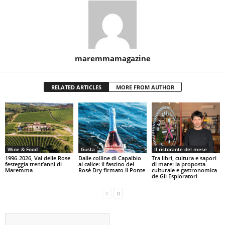
maremmamagazine
RELATED ARTICLES
MORE FROM AUTHOR
Wine & Food
Gusta
Il ristorante del mese
1996-2026, Val delle Rose
Dalle colline di Capalbio
Tra libri, cultura e sapori
festeggia trent’anni di
al calice: il fascino del
di mare: la proposta
Maremma
Rosé Dry firmato Il Ponte
culturale e gastronomica
de Gli Esploratori