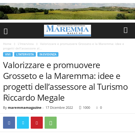
Home
L'Intervista
Valorizzare e promuovere Grosseto e la Maremma: idee e
progetti dell’assessore al...
VIVI
L'INTERVISTA
IN EVIDENZA
Valorizzare e promuovere
Grosseto e la Maremma: idee e
progetti dell’assessore al Turismo
Riccardo Megale
By
maremmamagazine
-
17 Dicembre 2022
1000
0