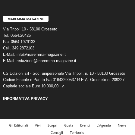
MAREMMA MAGAZINE
Via Tripoli 10 - 58100 Grosseto
Tel. 0564.20426
Fax 0564.1979133
Cell. 349.2872103
E-Mail: info@maremma-magazine.it
E-Mail: redazione@maremma-magazine.it
CS Edizioni srl - Soc. unipersonale Via Tripoli, n. 10 - 58100 Grosseto
Codice Fiscale e Partita Iva 01643290537 R.E.A. Grosseto n. 209227
Capitale sociale Euro 10.000,00 i.v.
INFORMATIVA PRIVACY
Gli Editoriali
Vivi
Scopri
Gusta
Eventi
L’Agenda
News
Consigli
Territorio