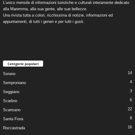
L’unico mensile di informazioni turistiche e culturali interamente dedicato
alla Maremma, alla sua gente, alle sue bellezze.
Una rivista tutta a colori, ricchissima di notizie, informazioni ed
appuntamenti, di tutti i generi e per tutti i gusti.
Categorie popolari
14
Sorano
4
Semproniano
3
Seggiano
6
Scarlino
22
Scansano
8
Santa Fiora
16
Roccastrada