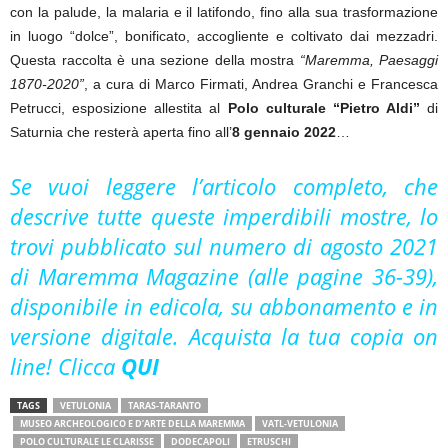
con la palude, la malaria e il latifondo, fino alla sua trasformazione
in luogo “dolce”, bonificato, accogliente e coltivato dai mezzadri.
Questa raccolta è una sezione della mostra
“Maremma, Paesaggi
1870-2020”
, a cura di Marco Firmati, Andrea Granchi e Francesca
Petrucci, esposizione allestita al
Polo culturale “Pietro Aldi”
di
Saturnia che resterà aperta fino all’
8 gennaio
2022
…
Se vuoi leggere l’articolo completo, che
descrive tutte queste imperdibili mostre, lo
trovi pubblicato sul numero di agosto 2021
di Maremma Magazine (alle pagine 36-39),
disponibile in edicola, su abbonamento e in
versione digitale. Acquista la tua copia on
line! Clicca
QUI
TAGS
VETULONIA
TARAS-TARANTO
MUSEO ARCHEOLOGICO E D’ARTE DELLA MAREMMA
VATL-VETULONIA
POLO CULTURALE LE CLARISSE
DODECAPOLI
ETRUSCHI