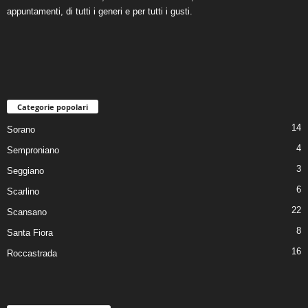
appuntamenti, di tutti i generi e per tutti i gusti.
Categorie popolari
14
Sorano
4
Semproniano
3
Seggiano
6
Scarlino
22
Scansano
8
Santa Fiora
16
Roccastrada