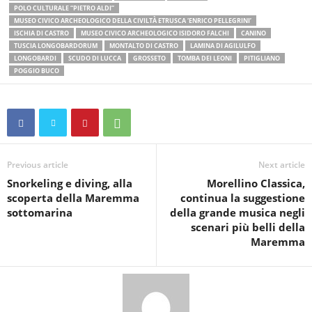
POLO CULTURALE “PIETRO ALDI”
MUSEO CIVICO ARCHEOLOGICO DELLA CIVILTÀ ETRUSCA ‘ENRICO PELLEGRINI’
ISCHIA DI CASTRO
MUSEO CIVICO ARCHEOLOGICO ISIDORO FALCHI
CANINO
TUSCIA LONGOBARDORUM
MONTALTO DI CASTRO
LAMINA DI AGILULFO
LONGOBARDI
SCUDO DI LUCCA
GROSSETO
TOMBA DEI LEONI
PITIGLIANO
POGGIO BUCO
Previous article
Next article
Snorkeling e diving, alla
Morellino Classica,
scoperta della Maremma
continua la suggestione
sottomarina
della grande musica negli
scenari più belli della
Maremma