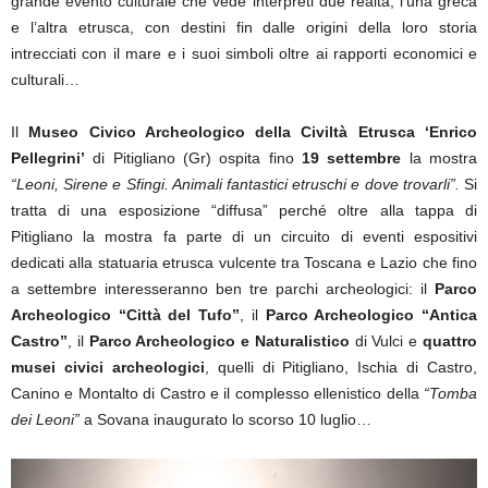
grande evento culturale che vede interpreti due realtà, l’una greca
e l’altra etrusca, con destini fin dalle origini della loro storia
intrecciati con il mare e i suoi simboli oltre ai rapporti economici e
culturali…
Il
Museo Civico Archeologico della Civiltà Etrusca ‘Enrico
Pellegrini’
di Pitigliano (Gr) ospita fino
19 settembre
la mostra
“Leoni, Sirene e Sfingi. Animali fantastici etruschi e dove trovarli”.
Si
tratta di una esposizione “diffusa” perché oltre alla tappa di
Pitigliano la mostra fa parte di un circuito di eventi espositivi
dedicati alla statuaria etrusca vulcente tra Toscana e Lazio che fino
a settembre interesseranno ben tre parchi archeologici: il
Parco
Archeologico “Città del Tufo”
, il
Parco Archeologico “Antica
Castro”
, il
Parco Archeologico e Naturalistico
di Vulci e
quattro
musei civici archeologici
, quelli di Pitigliano, Ischia di Castro,
Canino e Montalto di Castro e il complesso ellenistico della
“Tomba
dei Leoni”
a Sovana inaugurato lo scorso 10 luglio…