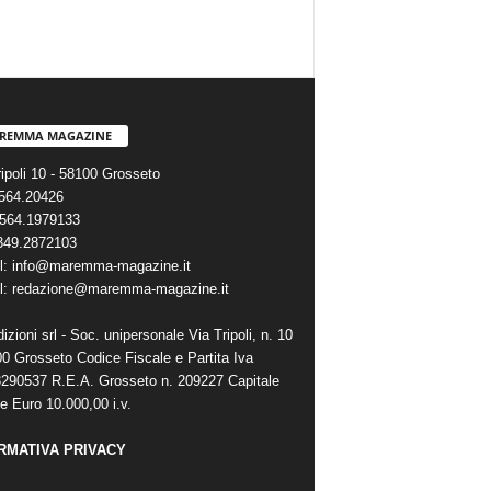
REMMA MAGAZINE
ripoli 10 - 58100 Grosseto
0564.20426
564.1979133
 349.2872103
l: info@maremma-magazine.it
l: redazione@maremma-magazine.it
zioni srl - Soc. unipersonale Via Tripoli, n. 10
00 Grosseto Codice Fiscale e Partita Iva
290537 R.E.A. Grosseto n. 209227 Capitale
e Euro 10.000,00 i.v.
RMATIVA PRIVACY