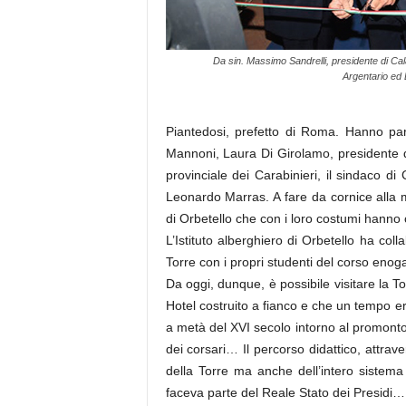
Da sin. Massimo Sandrelli, presidente di Ca
Argentario ed 
Piantedosi, prefetto di Roma. Hanno par
Mannoni, Laura Di Girolamo, presidente 
provinciale dei Carabinieri, il sindaco d
Leonardo Marras. A fare da cornice alla m
di Orbetello che con i loro costumi hanno 
L’Istituto alberghiero di Orbetello ha coll
Torre con i propri studenti del corso eno
Da oggi, dunque, è possibile visitare la T
Hotel costruito a fianco e che un tempo e
a metà del XVI secolo intorno al promontori
dei corsari… Il percorso didattico, attrave
della Torre ma anche dell’intero sistema
faceva parte del Reale Stato dei Presidi…