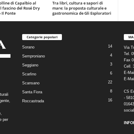
olline di Capalbio al
Tra libri, cultura e sapori di
 il fascino del Rosé Dry
mare: la proposta culturale e
 Il Ponte
gastronomica de Gli Esploratori
Categorie popolari
MA
14
Sorano
Via T
Tel. 
4
Semproniano
Fax 0
3
Seggiano
Cell.
E-Mai
6
Scarlino
E-Mai
22
Scansano
8
CS Edi
Santa Fiora
turali
- 581
16
gente,
Roccastrada
01643
social
e,
e per
INFO