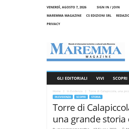
VENERDÌ, AGOSTO 7, 2026
SIGN IN / JOIN
MAREMMA MAGAZINE
CS EDIZIONI SRL
REDAZI
PRIVACY
M
a
r
e
m
m
a
GLI EDITORIALI
VIVI
SCOPRI
M
a
Home
In Evidenza
Torre di Calapiccola, una pic
g
IN EVIDENZA
SCOPRI
STORIA
a
Torre di Calapiccol
z
i
una grande storia
n
e