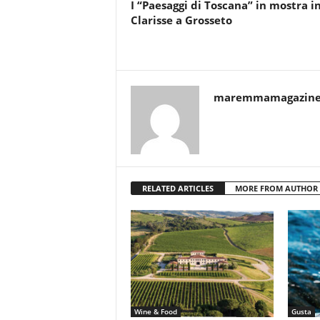
I “Paesaggi di Toscana” in mostra i
Clarisse a Grosseto
maremmamagazin
RELATED ARTICLES
MORE FROM AUTHOR
Wine & Food
Gusta