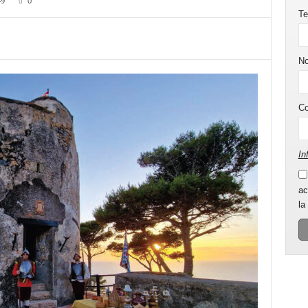
49
0
Te
N
C
In
ac
la