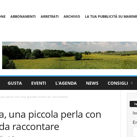
ONE
ABBONAMENTI
ARRETRATI
ARCHIVIO
LA TUA PUBBLICITÀ SU MARE
GUSTA
EVENTI
L’AGENDA
NEWS
CONSIGLI
cola perla con una grande storia da raccontare
I
a, una piccola perla con
Is
 da raccontare
Em