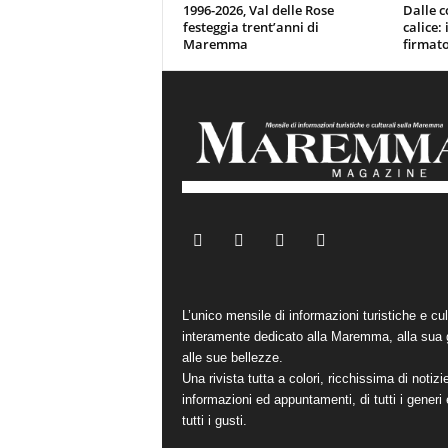
1996-2026, Val delle Rose
Dalle c
festeggia trent’anni di
calice:
Maremma
firmato
L’unico mensile di informazioni turistiche e cul
interamente dedicato alla Maremma, alla sua 
alle sue bellezze.
Una rivista tutta a colori, ricchissima di notizi
informazioni ed appuntamenti, di tutti i generi 
tutti i gusti.