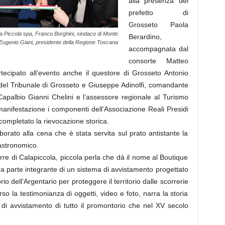
alla presenza del
prefetto di
Grosseto Paola
la Piccola spa, Franco Borghini, sindaco di Monte
Berardino,
Eugenio Giani, presidente della Regione Toscana
accompagnata dal
consorte Matteo
tecipato all’evento anche il questore di Grosseto Antonio
del Tribunale di Grosseto e Giuseppe Adinolfi, comandante
i Capalbio Gianni Chelini e l’assessore regionale al Turismo
anifestazione i componenti dell’Associazione Reali Presidi
completato la rievocazione storica.
aborato alla cena che è stata servita sul prato antistante la
gastronomico.
orre di Calapiccola, piccola perla che dà il nome al Boutique
ra parte integrante di un sistema di avvistamento progettato
o dell’Argentario per proteggere il territorio dalle scorrerie
rso la testimonianza di oggetti, video e foto, narra la storia
 di avvistamento di tutto il promontorio che nel XV secolo