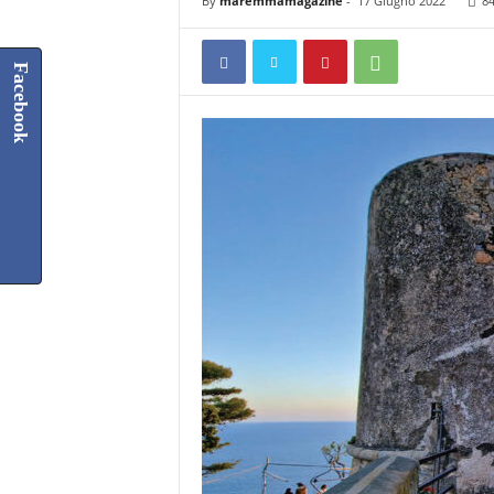
By
maremmamagazine
-
17 Giugno 2022
8
Facebook