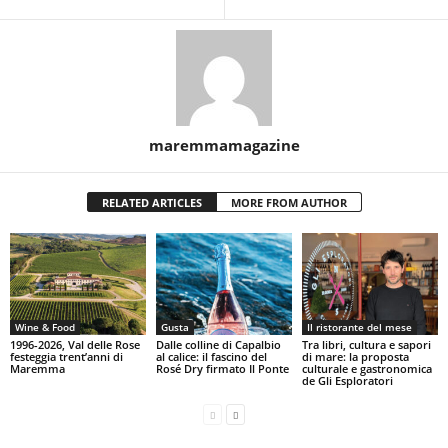
maremmamagazine
RELATED ARTICLES
MORE FROM AUTHOR
Wine & Food
Gusta
Il ristorante del mese
1996-2026, Val delle Rose
Dalle colline di Capalbio
Tra libri, cultura e sapori
festeggia trent’anni di
al calice: il fascino del
di mare: la proposta
Maremma
Rosé Dry firmato Il Ponte
culturale e gastronomica
de Gli Esploratori