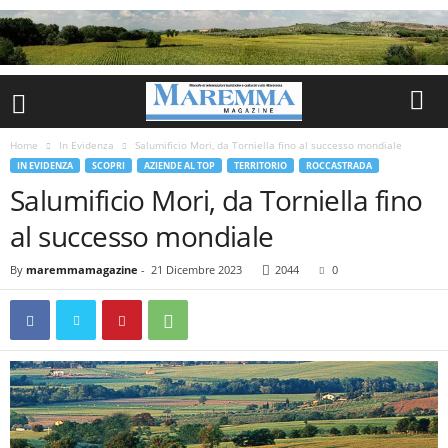
Home
In Evidenza
Salumificio Mori, da Torniella fino al successo mondiale
IN EVIDENZA
SCOPRI
AZIENDE AL TOP
TERRITORIO
ROCCASTRADA
Salumificio Mori, da Torniella fino
al successo mondiale
By
maremmamagazine
-
21 Dicembre 2023
2044
0