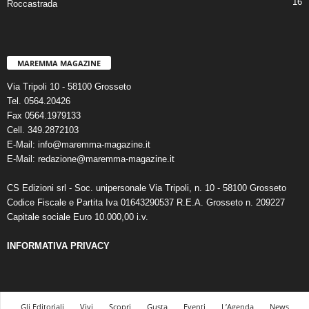
16
Roccastrada
MAREMMA MAGAZINE
Via Tripoli 10 - 58100 Grosseto
Tel. 0564.20426
Fax 0564.1979133
Cell. 349.2872103
E-Mail: info@maremma-magazine.it
E-Mail: redazione@maremma-magazine.it
CS Edizioni srl - Soc. unipersonale Via Tripoli, n. 10 - 58100 Grosseto
Codice Fiscale e Partita Iva 01643290537 R.E.A. Grosseto n. 209227
Capitale sociale Euro 10.000,00 i.v.
INFORMATIVA PRIVACY
Gli Editoriali
Vivi
Scopri
Gusta
Eventi
L’Agenda
News