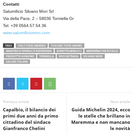
Contatti
Salumificio Silvano Mori Srl
Via della Pace, 2 – 58036 Torniella Gr
Tel. +39 0564.57.54.36
www.salumificiomori.com
TAGS
ITALY FOOD AWARDS
TUSCANY FOOD AWARD
MAESTRO D’OPERA E D’ESPERIENZA
DORETTA MINUCCI
MAREMMA CHE ECCELLE
PRODOTTO GENUINO
TORNIELLA
ROCCASTRADA
SILVANO MORI
SALUMI ITALIANI
Previous article
Next article
Capalbio, il bilancio dei
Guida Michelin 2024, ecco
primi due anni da primo
le stelle che brillano in
cittadino del sindaco
Maremma e non mancano
Gianfranco Chelini
le novità