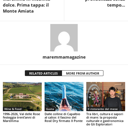
dolce. Prima tappa: il
tempo…
Monte Amiata
maremmamagazine
RELATED ARTICLES
MORE FROM AUTHOR
Wine & Food
Gusta
Il ristorante del mese
1996-2026, Val delle Rose
Dalle colline di Capalbio
Tra libri, cultura e sapori
festeggia trent’anni di
al calice: il fascino del
di mare: la proposta
Maremma
Rosé Dry firmato Il Ponte
culturale e gastronomica
de Gli Esploratori