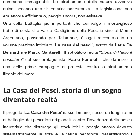
nemmeno immaginabili. Lo sfruttamento della natura avveniva
quindi secondo una sistematica noncuranza. La legislazione non
era ancora efficiente o, peggio ancora, non esisteva.
Una delle battaglie più importanti che coinvolge il meraviglioso
tratto di costa che va da Castiglione della Pescaia sino al Monte
Argentario, passando per Talamone, è oggi raccontato in un
volume prezioso intitolato “
La casa dei pesci
”, scritto da
Ilaria De
Bernardis
e
Marco Santarelli
. Il sottotitolo recita
“Storia di Paolo il
pescatore”
dal suo protagonista,
Paolo Fanciulli
, che dà inizio a
una delle prime campagne di protesta contro lo sfruttamento
illegale del mare.
La Casa dei Pesci, storia di un sogno
diventato realtà
Il progetto ‘
La Casa dei Pesci
’ nasce lontano, nasce da lunghi anni
di battaglie dei pescatori artigianali, contro l’invadenza della pesca
industriale che distrugge gli stock ittici e peggio ancora devasta
sistematicamente la flora e la fauna bentonica, desertificando i