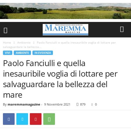
Home
Ambiente
Paolo Fanciulli e quella inesauribile voglia di lottare per
salvaguardare la bellezza...
VIVI
AMBIENTE
IN EVIDENZA
Paolo Fanciulli e quella
inesauribile voglia di lottare per
salvaguardare la bellezza del
mare
By
maremmamagazine
-
9 Novembre 2021
879
0