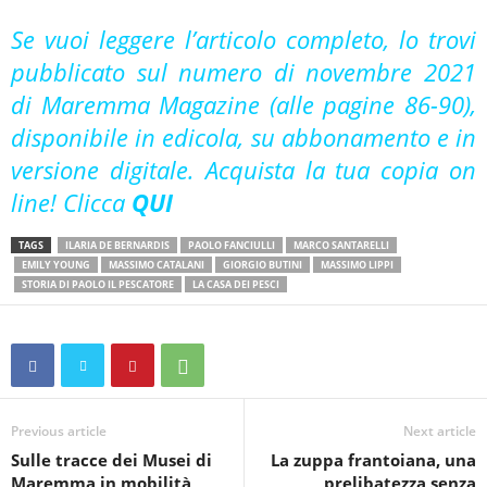
Se vuoi leggere l’articolo completo, lo trovi
pubblicato sul numero di novembre 2021
di Maremma Magazine (alle pagine 86-90),
disponibile in edicola, su abbonamento e in
versione digitale. Acquista la tua copia on
line! Clicca
QUI
TAGS
ILARIA DE BERNARDIS
PAOLO FANCIULLI
MARCO SANTARELLI
EMILY YOUNG
MASSIMO CATALANI
GIORGIO BUTINI
MASSIMO LIPPI
STORIA DI PAOLO IL PESCATORE
LA CASA DEI PESCI
Previous article
Next article
Sulle tracce dei Musei di
La zuppa frantoiana, una
Maremma in mobilità
prelibatezza senza