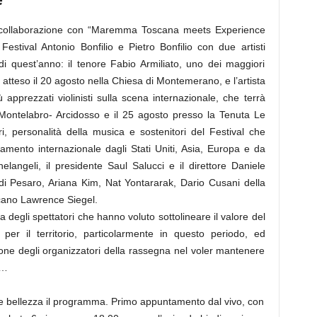
 in collaborazione con “Maremma Toscana meets Experience
 Festival Antonio Bonfilio e Pietro Bonfilio con due artisti
i quest’anno: il tenore Fabio Armiliato, uno dei maggiori
 atteso il 20 agosto nella Chiesa di Montemerano, e l’artista
 apprezzati violinisti sulla scena internazionale, che terrà
 Montelabro- Arcidosso e il 25 agosto presso la Tenuta Le
ri, personalità della musica e sostenitori del Festival che
amento internazionale dagli Stati Uniti, Asia, Europa e da
ichelangeli, il presidente Saul Salucci e il direttore Daniele
di Pesaro, Ariana Kim, Nat Yontararak, Dario Cusani della
cano Lawrence Siegel.
a degli spettatori che hanno voluto sottolineare il valore del
 per il territorio, particolarmente in questo periodo, ed
one degli organizzatori della rassegna nel voler mantenere
o…
e bellezza il programma. Primo appuntamento dal vivo, con