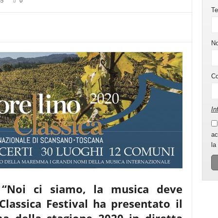
35
0
Te
N
C
In
ac
la
 “Noi ci siamo, la musica deve
Classica Festival ha presentato il