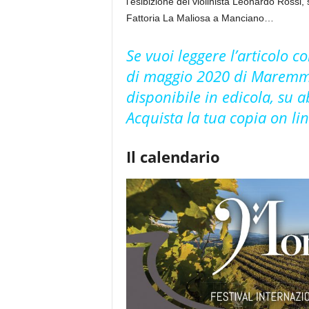
l’esibizione del violinista Leonardo Rossi
Fattoria La Maliosa a Manciano…
Se vuoi leggere l’articolo 
di maggio 2020 di Maremma
disponibile in edicola, su 
Acquista la tua copia on li
Il calendario