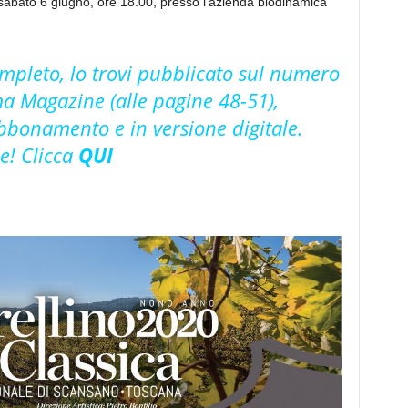
, sabato 6 giugno, ore 18.00, presso l’azienda biodinamica
completo, lo trovi pubblicato sul numero
 Magazine (alle pagine 48-51),
abbonamento e in versione digitale.
ne! Clicca
QUI