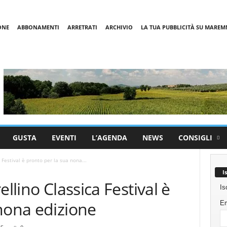
ONE
ABBONAMENTI
ARRETRATI
ARCHIVIO
LA TUA PUBBLICITÀ SU MARE
GUSTA
EVENTI
L’AGENDA
NEWS
CONSIGLI
 Festival è pronto per la sua nona...
I
ellino Classica Festival è
Is
nona edizione
Em