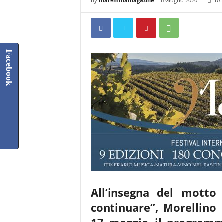
By
maremmamagazine
-
6 Giugno 2020
10
Facebook
All’insegna del motto
continuare”, Morellino 