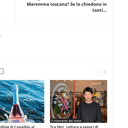
Maremma toscana? Se lo chiedono in
tanti…
e
Il ristorante del mese
olline di Capalbio al
Tra libri, cultura e sapori di