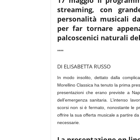
17 maggio il programm
streaming, con grand
personalità musicali d
per far tornare appen
palcoscenici naturali 
****
DI ELISABETTA RUSSO
In modo insolito, dettato dalla complic
Morellino Classica ha tenuto la prima pre
presentazioni che erano previste a Nap
dell’emergenza sanitaria. L’intenso la
scorsi non si è fermato, nonostante le pr
offrire la sua offerta musicale a partire d
necessarie.
La presentazione on lin