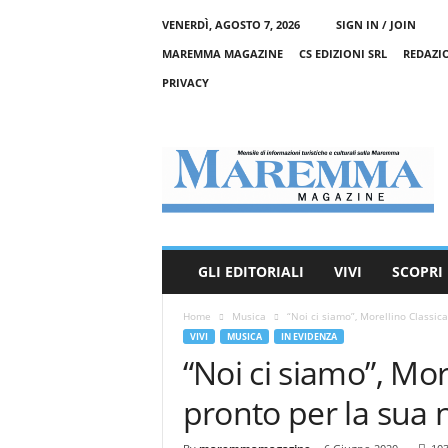
VENERDÌ, AGOSTO 7, 2026
SIGN IN / JOIN
MAREMMA MAGAZINE
CS EDIZIONI SRL
REDAZI
PRIVACY
M
a
r
e
m
m
a
GLI EDITORIALI
VIVI
SCOPRI
M
a
Home
Musica
“Noi ci siamo”, Morellino Classica
g
VIVI
MUSICA
IN EVIDENZA
a
“Noi ci siamo”, Mor
z
i
pronto per la sua 
n
e