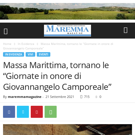
Home
In Evidenza
Massa Marittima, tornano le “Giornate in onore di
Giovannangelo Camporeale”
IN EVIDENZA
VIVI
EVENTI
Massa Marittima, tornano le
“Giornate in onore di
Giovannangelo Camporeale”
By
maremmamagazine
-
21 Settembre 2021
715
0