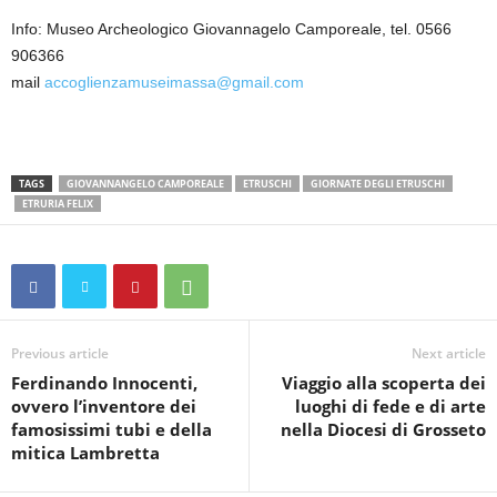
Info: Museo Archeologico Giovannagelo Camporeale, tel. 0566
906366
mail
accoglienzamuseimassa@gmail.com
TAGS
GIOVANNANGELO CAMPOREALE
ETRUSCHI
GIORNATE DEGLI ETRUSCHI
ETRURIA FELIX
Previous article
Next article
Ferdinando Innocenti,
Viaggio alla scoperta dei
ovvero l’inventore dei
luoghi di fede e di arte
famosissimi tubi e della
nella Diocesi di Grosseto
mitica Lambretta