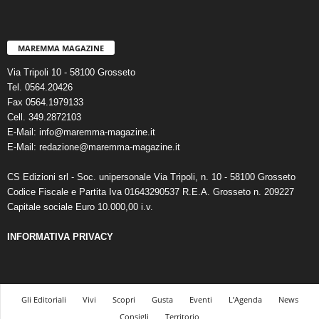
MAREMMA MAGAZINE
Via Tripoli 10 - 58100 Grosseto
Tel. 0564.20426
Fax 0564.1979133
Cell. 349.2872103
E-Mail: info@maremma-magazine.it
E-Mail: redazione@maremma-magazine.it
CS Edizioni srl - Soc. unipersonale Via Tripoli, n. 10 - 58100 Grosseto
Codice Fiscale e Partita Iva 01643290537 R.E.A. Grosseto n. 209227
Capitale sociale Euro 10.000,00 i.v.
INFORMATIVA PRIVACY
Gli Editoriali
Vivi
Scopri
Gusta
Eventi
L’Agenda
News
Consigli
Territorio