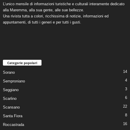
L’unico mensile di informazioni turistiche e culturali interamente dedicato
alla Maremma, alla sua gente, alle sue bellezze.
Una rivista tutta a colori, ricchissima di notizie, informazioni ed
appuntamenti, di tutti i generi e per tutti i gusti.
Categorie popolari
14
Sorano
4
Semproniano
3
Seggiano
6
Scarlino
22
Scansano
8
Santa Fiora
16
Roccastrada