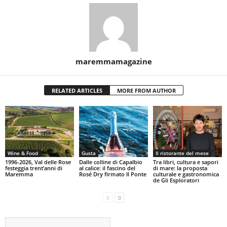
maremmamagazine
RELATED ARTICLES
MORE FROM AUTHOR
Wine & Food
Gusta
Il ristorante del mese
1996-2026, Val delle Rose
Dalle colline di Capalbio
Tra libri, cultura e sapori
festeggia trent’anni di
al calice: il fascino del
di mare: la proposta
Maremma
Rosé Dry firmato Il Ponte
culturale e gastronomica
de Gli Esploratori