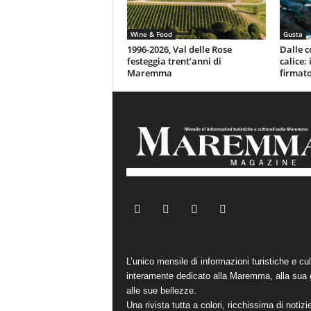
Wine & Food
Gusta
1996-2026, Val delle Rose
Dalle c
festeggia trent’anni di
calice:
Maremma
firmato
L’unico mensile di informazioni turistiche e cul
interamente dedicato alla Maremma, alla sua 
alle sue bellezze.
Una rivista tutta a colori, ricchissima di notizi