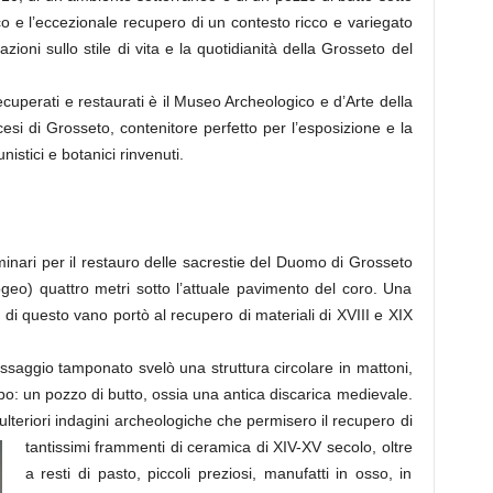
co e l’eccezionale recupero di un contesto ricco e variegato
azioni sullo stile di vita e la quotidianità della Grosseto del
 recuperati e restaurati è il Museo Archeologico e d’Arte della
i di Grosseto, contenitore perfetto per l’esposizione e la
unistici e botanici rinvenuti.
minari per il restauro delle sacrestie del Duomo di Grosseto
geo) quattro metri sotto l’attuale pavimento del coro. Una
 di questo vano portò al recupero di materiali di XVIII e XIX
ssaggio tamponato svelò una struttura circolare in mattoni,
ipo: un pozzo di butto, ossia una antica discarica medievale.
lteriori indagini
archeologiche che permisero il recupero di
tantissimi frammenti di ceramica di XIV-XV secolo, oltre
a resti di pasto, piccoli preziosi, manufatti in osso, in