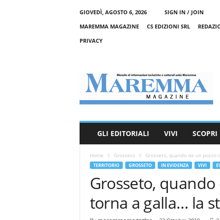
GIOVEDÌ, AGOSTO 6, 2026
SIGN IN / JOIN
MAREMMA MAGAZINE
CS EDIZIONI SRL
REDAZI
PRIVACY
M
a
r
e
m
m
a
GLI EDITORIALI
VIVI
SCOPRI
M
a
Home
Grosseto
Grosseto, quando da un pozzo di
g
TERRITORIO
GROSSETO
IN EVIDENZA
VIVI
E
a
Grosseto, quando 
z
i
torna a galla… la st
n
e