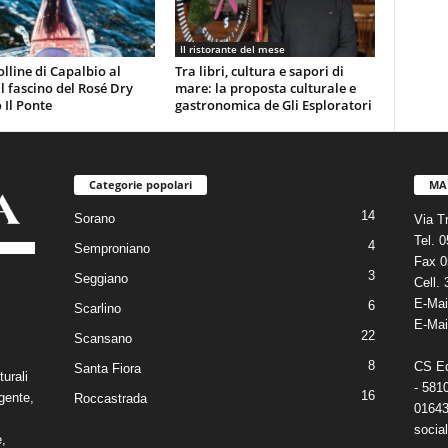
Il ristorante del mese
olline di Capalbio al
Tra libri, cultura e sapori di
 il fascino del Rosé Dry
mare: la proposta culturale e
 Il Ponte
gastronomica de Gli Esploratori
Categorie popolari
MA
14
Sorano
Via T
Tel. 
4
Semproniano
Fax 0
3
Seggiano
Cell.
E-Mai
6
Scarlino
E-Mai
22
Scansano
8
CS Edi
Santa Fiora
turali
- 581
16
gente,
Roccastrada
01643
social
e,