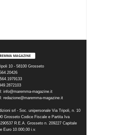
REMMA MAGAZINE
ripoli 10 - 58100 Grosseto
0564.20426
564.1979133
 349.2872103
l: info@maremma-magazine.it
l: redazione@maremma-magazine.it
zioni srl - Soc. unipersonale Via Tripoli, n. 10
00 Grosseto Codice Fiscale e Partita Iva
290537 R.E.A. Grosseto n. 209227 Capitale
e Euro 10.000,00 i.v.