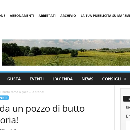
ONE
ABBONAMENTI
ARRETRATI
ARCHIVIO
LA TUA PUBBLICITÀ SU MARE
GUSTA
EVENTI
L’AGENDA
NEWS
CONSIGLI
 butto torna a galla… la storia!
VENTI
I
da un pozzo di butto
Is
oria!
Em