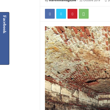
By
maremmamagazine
-
22 Ottobre 2019
2
Facebook