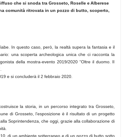
iffuso che si snoda tra Grosseto, Roselle e Alberese
una comunità ritrovata in un pozzo di butto, scoperto,
abe. In questo caso, però, la realtà supera la fantasia e il
nario: una scoperta archeologica unica che ci racconta la
gonista della mostra-evento 2019/2020 “Oltre il duomo. Il
.
19 e si concluderà il 2 febbraio 2020.
icostruisce la storia, in un percorso integrato tra Grosseto,
e di Grosseto, l’esposizione è il risultato di un progetto
alla Soprintendenza, che oggi, grazie alla collaborazione di
ità.
010, di un ambiente sotterraneo e di un pozzo di butto sotto