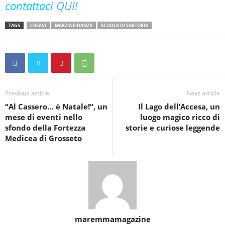
contattaci
QUI!
TAGS
CREAVI
MARZIA FIDANZA
SCUOLA DI SARTORIA
Previous article
Next article
“Al Cassero… è Natale!”, un
Il Lago dell’Accesa, un
mese di eventi nello
luogo magico ricco di
sfondo della Fortezza
storie e curiose leggende
Medicea di Grosseto
maremmamagazine