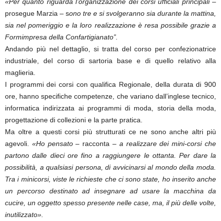
«Per quanto riguarda l’organizzazione dei corsi ufficiali principali
–
prosegue Marzia – s
ono tre e si svolgeranno sia durante la mattina,
sia nel pomeriggio e la loro realizzazione è resa possibile grazie a
Formimpresa della Confartigianato”.
Andando più nel dettaglio, si tratta del corso per confezionatrice
industriale, del corso di sartoria base e di quello relativo alla
maglieria.
I programmi dei corsi con qualifica Regionale, della durata di 900
ore, hanno specifiche competenze, che variano dall’inglese tecnico,
informatica indirizzata ai programmi di moda, storia della moda,
progettazione di collezioni e la parte pratica.
Ma oltre a questi corsi più strutturati ce ne sono anche altri più
agevoli.
«Ho pensato –
racconta –
a realizzare dei mini-corsi che
partono dalle dieci ore fino a raggiungere le ottanta. Per dare la
possibilità, a qualsiasi persona, di avvicinarsi al mondo della moda.
Tra i minicorsi, viste le richieste che ci sono state, ho inserito anche
un percorso destinato ad insegnare ad usare la macchina da
cucire, un oggetto spesso presente nelle case, ma, il più delle volte,
inutilizzato».