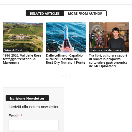
RELATED ARTICLES
MORE FROM AUTHOR
Wine & Food
Gusta
Il ristorante del mese
1996-2026, Val delle Rose
Dalle colline di Capalbio
Tra libri, cultura e sapori
festeggia trent’anni di
al calice: il fascino del
di mare: la proposta
Maremma
Rosé Dry firmato Il Ponte
culturale e gastronomica
de Gli Esploratori
Iscrizione Newsletter
Iscriviti alla nostra newsletter
Email:
*