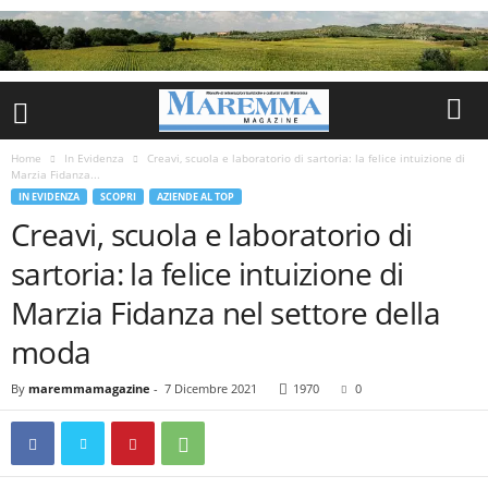
Home
In Evidenza
Creavi, scuola e laboratorio di sartoria: la felice intuizione di
Marzia Fidanza...
IN EVIDENZA
SCOPRI
AZIENDE AL TOP
Creavi, scuola e laboratorio di
sartoria: la felice intuizione di
Marzia Fidanza nel settore della
moda
By
maremmamagazine
-
7 Dicembre 2021
1970
0