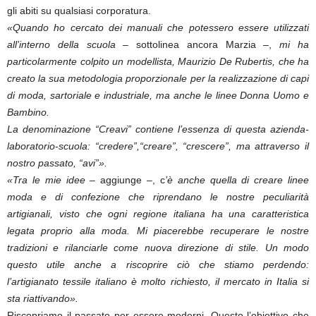
gli abiti su qualsiasi corporatura.
«Quando ho cercato dei manuali che potessero essere utilizzati
all’interno della scuola –
sottolinea ancora Marzia –,
mi ha
particolarmente colpito un modellista, Maurizio De Rubertis, che ha
creato la sua metodologia proporzionale per la realizzazione di capi
di moda, sartoriale e industriale, ma anche le linee Donna Uomo e
Bambino.
La denominazione “Creavi” contiene l’essenza di questa azienda-
laboratorio-scuola: “credere”,“creare”, “crescere”, ma attraverso il
nostro passato, “avi”».
«Tra le mie idee
– aggiunge –, c
’è anche quella di creare linee
moda e di confezione che riprendano le nostre peculiarità
artigianali, visto che ogni regione italiana ha una caratteristica
legata proprio alla moda. Mi piacerebbe recuperare le nostre
tradizioni e rilanciarle come nuova direzione di stile. Un modo
questo utile anche a riscoprire ciò che stiamo perdendo:
l’artigianato tessile italiano è molto richiesto, il mercato in Italia si
sta riattivando».
Riscopriamo il passato per essere moderni. Questo l’obiettivo che