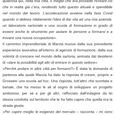
qualcosa qui, nella mia città, o meglio che era possibile ricreare ciò
che in realtà già c’era, rendendo tutto questo attuale e spendibile
nel mondo del lavoro. L’accelerazione avviene nella fase Covid
quando si delinea nitidamente l’idea di dar vita ad una mia azienda:
un laboratorio sartoriale e una scuola di formazione in grado di
essere anche lo strumento per aiutare le persone a formarsi e a
trovare una nuova occupazione».
Il cammino imprenditoriale di Marzia muove dalla sua precedente
esperienza lavorativa all’interno di agenzie di formazione, dalla sua
volontà di crescere nel mondo della sartoria, animata dal desiderio
di
«dare la possibilità agli altri di entrare in questo settore».
«Perché andare in altre città per formarsi?»
È stata la domanda di
partenza alla quale Marzia ha dato la risposta di creare, proprio a
Grosseto una scuola ad hoc. Una risposta, tutt’altro che scontata e
banale, che ha messo le ali al sogno di sviluppare un progetto
ambizioso, per sé e per gli altri, rafforzato dall’indagine da lei
stessa condotta sul territorio che le ha fatto capire che quella era la
strada giusta.
«Per capire meglio le esigenze del mercato
– racconta –
mi sono