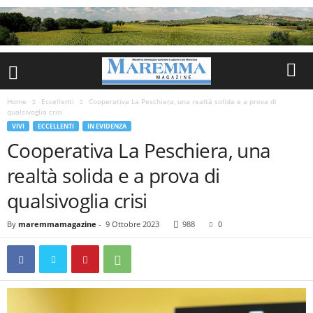
Home
Eccellenti
Cooperativa La Peschiera, una realtà solida e a prova di
qualsivoglia crisi
VIVI
ECCELLENTI
IN EVIDENZA
Cooperativa La Peschiera, una
realtà solida e a prova di
qualsivoglia crisi
By
maremmamagazine
-
9 Ottobre 2023
988
0