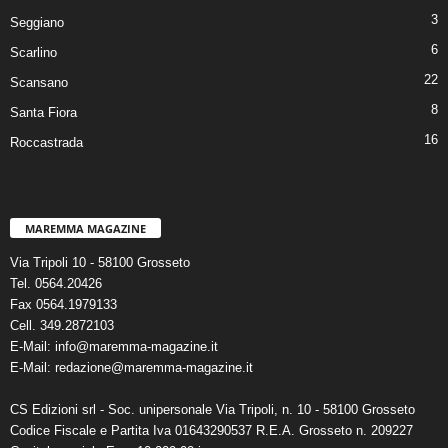
3
Seggiano
6
Scarlino
22
Scansano
8
Santa Fiora
16
Roccastrada
MAREMMA MAGAZINE
Via Tripoli 10 - 58100 Grosseto
Tel. 0564.20426
Fax 0564.1979133
Cell. 349.2872103
E-Mail: info@maremma-magazine.it
E-Mail: redazione@maremma-magazine.it
CS Edizioni srl - Soc. unipersonale Via Tripoli, n. 10 - 58100 Grosseto
Codice Fiscale e Partita Iva 01643290537 R.E.A. Grosseto n. 209227