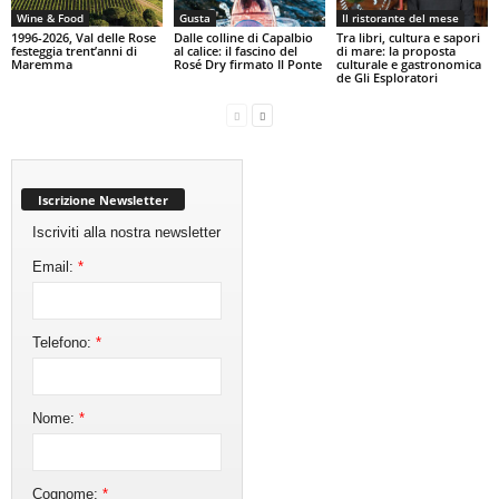
Wine & Food
Gusta
Il ristorante del mese
1996-2026, Val delle Rose
Dalle colline di Capalbio
Tra libri, cultura e sapori
festeggia trent’anni di
al calice: il fascino del
di mare: la proposta
Maremma
Rosé Dry firmato Il Ponte
culturale e gastronomica
de Gli Esploratori
Iscrizione Newsletter
Iscriviti alla nostra newsletter
Email:
*
Telefono:
*
Nome:
*
Cognome:
*