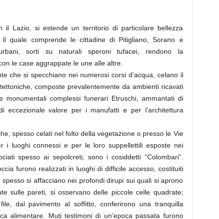
il Lazio, si estende un territorio di particolare bellezza
 il quale comprende le cittadine di Pitigliano, Sorano e
 urbani, sorti su naturali speroni tufacei, rendono la
on le case aggrappate le une alle altre.
nte che si specchiano nei numerosi corsi d’acqua, celano il
itettoniche, composte prevalentemente da ambienti ricavati
i e monumentali complessi funerari Etruschi, ammantati di
di eccezionale valore per i manufatti e per l’architettura
iche, spesso celati nel folto della vegetazione o presso le Vie
 i luoghi connessi e per le loro suppellettili esposte nei
ciati spesso ai sepolcreti, sono i cosiddetti “Colombari”.
cia furono realizzati in luoghi di difficile accesso, costituiti
, spesso si affacciano nei profondi dirupi sui quali si aprono
vate sulle pareti, si osservano delle piccole celle quadrate;
ile, dal pavimento al soffitto, conferirono una tranquilla
tica alimentare. Muti testimoni di un’epoca passata furono