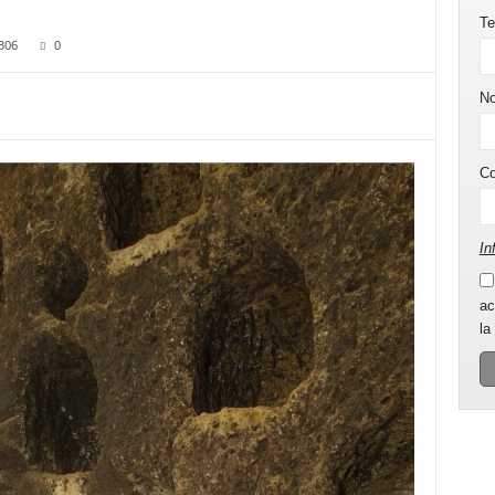
Te
306
0
N
C
In
ac
la