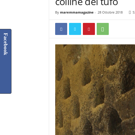
colline del tufo
By
maremmamagazine
-
28 Ottobre 2018
5
Facebook