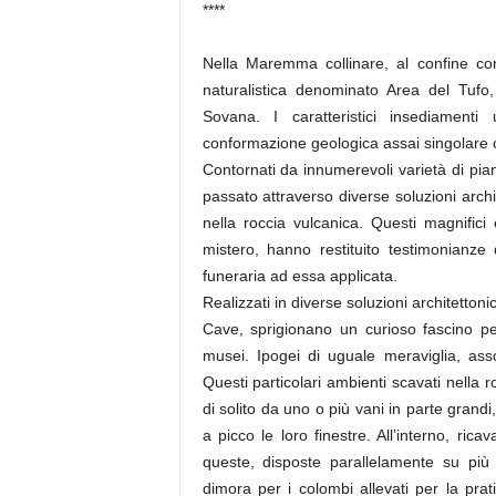
****
Nella Maremma collinare, al confine con 
naturalistica denominato Area del Tufo,
Sovana. I caratteristici insediamenti
conformazione geologica assai singolare c
Contornati da innumerevoli varietà di pia
passato attraverso diverse soluzioni arch
nella roccia vulcanica. Questi magnific
mistero, hanno restituito testimonianze 
funeraria ad essa applicata.
Realizzati in diverse soluzioni architetton
Cave, sprigionano un curioso fascino per
musei. Ipogei di uguale meraviglia, asso
Questi particolari ambienti scavati nella roc
di solito da uno o più vani in parte grandi
a picco le loro finestre. All’interno, rica
queste, disposte parallelamente su più f
dimora per i colombi allevati per la pra