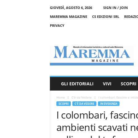
GIOVEDÌ, AGOSTO 6, 2026
SIGN IN / JOIN
MAREMMA MAGAZINE
CS EDIZIONI SRL
REDAZI
PRIVACY
M
a
r
e
m
m
a
GLI EDITORIALI
VIVI
SCOPRI
M
a
Home
C'è da Vedere
I colombari, fascino e miste
g
SCOPRI
C'È DA VEDERE
IN EVIDENZA
a
I colombari, fascin
z
i
ambienti scavati ne
n
e