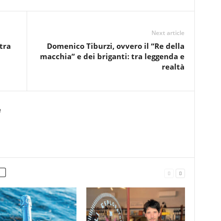
Next article
tra
Domenico Tiburzi, ovvero il “Re della
macchia” e dei briganti: tra leggenda e
realtà
e