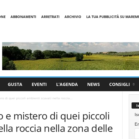
ONE
ABBONAMENTI
ARRETRATI
ARCHIVIO
LA TUA PUBBLICITÀ SU MARE
GUSTA
EVENTI
L’AGENDA
NEWS
CONSIGLI
ro di quei piccoli ambienti scavati nella roccia...
I
o e mistero di quei piccoli
Is
lla roccia nella zona delle
Em