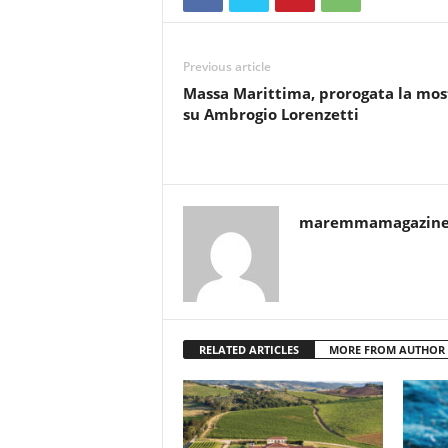
Previous article
Massa Marittima, prorogata la mos
su Ambrogio Lorenzetti
maremmamagazin
RELATED ARTICLES
MORE FROM AUTHOR