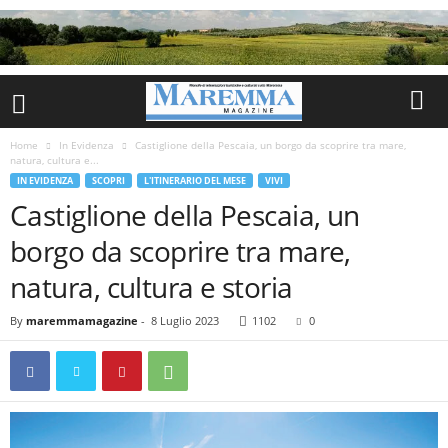
Home
In Evidenza
Castiglione della Pescaia, un borgo da scoprire tra mare,
natura, cultura e...
IN EVIDENZA
SCOPRI
L'ITINERARIO DEL MESE
VIVI
Castiglione della Pescaia, un
borgo da scoprire tra mare,
natura, cultura e storia
By
maremmamagazine
-
8 Luglio 2023
1102
0