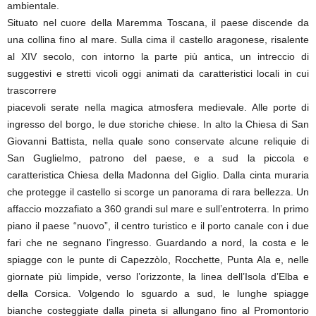
ambientale.
Situato nel cuore della Maremma Toscana, il paese discende da
una collina fino al mare. Sulla cima il castello aragonese, risalente
al XIV secolo, con intorno la parte più antica, un intreccio di
suggestivi e stretti vicoli oggi animati da caratteristici locali in cui
trascorrere
piacevoli serate nella magica atmosfera medievale. Alle porte di
ingresso del borgo, le due storiche chiese. In alto la Chiesa di San
Giovanni Battista, nella quale sono conservate alcune reliquie di
San Guglielmo, patrono del paese, e a sud la piccola e
caratteristica Chiesa della Madonna del Giglio. Dalla cinta muraria
che protegge il castello si scorge un panorama di rara bellezza. Un
affaccio mozzafiato a 360 grandi sul mare e sull’entroterra. In primo
piano il paese “nuovo”, il centro turistico e il porto canale con i due
fari che ne segnano l’ingresso. Guardando a nord, la costa e le
spiagge con le punte di Capezzòlo, Rocchette, Punta Ala e, nelle
giornate più limpide, verso l’orizzonte, la linea dell’Isola d’Elba e
della Corsica. Volgendo lo sguardo a sud, le lunghe spiagge
bianche costeggiate dalla pineta si allungano fino al Promontorio