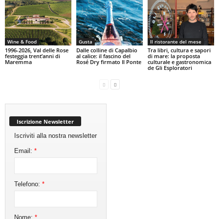
Wine & Food
Gusta
Il ristorante del mese
1996-2026, Val delle Rose
Dalle colline di Capalbio
Tra libri, cultura e sapori
festeggia trent’anni di
al calice: il fascino del
di mare: la proposta
Maremma
Rosé Dry firmato Il Ponte
culturale e gastronomica
de Gli Esploratori
Iscrizione Newsletter
Iscriviti alla nostra newsletter
Email:
*
Telefono:
*
Nome:
*