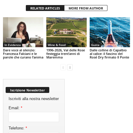
RELATED ARTICLES
MORE FROM AUTHOR
In Evidenza
Wine & Food
Gusta
Dare voce al silenzio:
1996-2026, Val delle Rose
Dalle colline di Capalbio
Francesca Falciani e le
festeggia trent’anni di
al calice: il fascino del
parole che curano l’anima
Maremma
Rosé Dry firmato Il Ponte
Iscrizione Newsletter
Iscriviti alla nostra newsletter
Email:
*
Telefono:
*