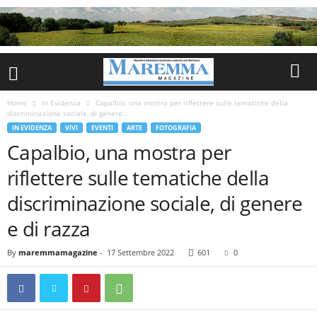
Home
In Evidenza
Capalbio, una mostra per riflettere sulle tematiche della
discriminazione sociale, di genere...
IN EVIDENZA
VIVI
EVENTI
ARTE
FOTOGRAFIA
Capalbio, una mostra per
riflettere sulle tematiche della
discriminazione sociale, di genere
e di razza
By
maremmamagazine
-
17 Settembre 2022
601
0