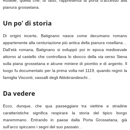
Roselle, quella che, di fatto, rappresenta la porta d’accesso alla
pianura grossetana.
Un po’ di storia
Di origini incerte, Batignano nasce come decumano romano
appartenente alla centuriazione più antica della pianura rosellana…
Dall’età romana, Batignano si sviluppò poi in epoca medioevale
attorno al castello che controllava lo sbocco della via verso Siena
sulla piana grossetana e alcune miniere di piombo e di argento. Il
luogo fu documentato per la prima volta nel 1119, quando regnò la
famiglia Visconti, vassalli degli Aldobrandeschi…
Da vedere
Ecco, dunque, che qua passeggiare tra viettine e stradine
caratteristiche significa respirare la storia del tipico borgo
maremmano. Entrando in paese dalla Porta Grossetana, già
sull’arco spiccano i segni del suo passato…