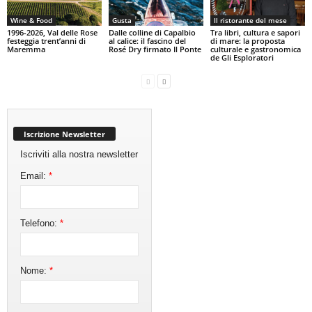
Wine & Food
Gusta
Il ristorante del mese
1996-2026, Val delle Rose
Dalle colline di Capalbio
Tra libri, cultura e sapori
festeggia trent’anni di
al calice: il fascino del
di mare: la proposta
Maremma
Rosé Dry firmato Il Ponte
culturale e gastronomica
de Gli Esploratori
Iscrizione Newsletter
Iscriviti alla nostra newsletter
Email:
*
Telefono:
*
Nome:
*