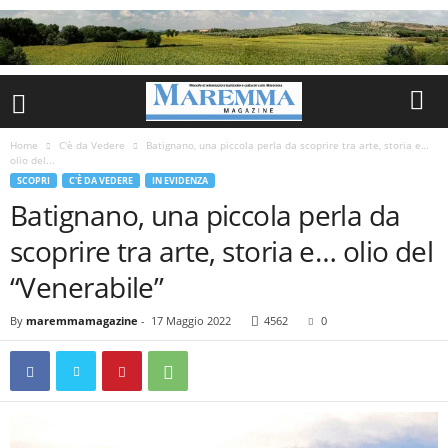
Home
C'è da Vedere
Batignano, una piccola perla da scoprire tra arte, storia e…
olio del...
SCOPRI
C'È DA VEDERE
IN EVIDENZA
Batignano, una piccola perla da
scoprire tra arte, storia e… olio del
“Venerabile”
By
maremmamagazine
-
17 Maggio 2022
4562
0