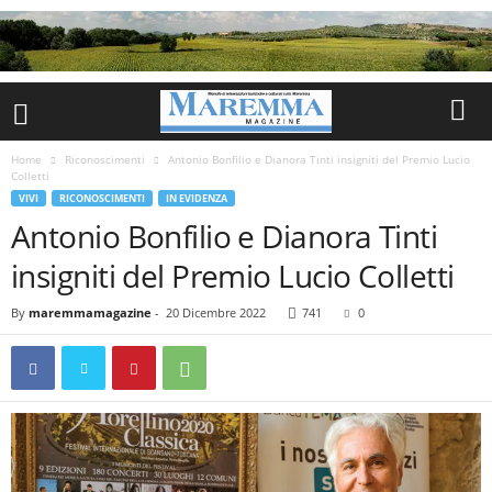
Home
Riconoscimenti
Antonio Bonfilio e Dianora Tinti insigniti del Premio Lucio
Colletti
VIVI
RICONOSCIMENTI
IN EVIDENZA
Antonio Bonfilio e Dianora Tinti
insigniti del Premio Lucio Colletti
By
maremmamagazine
-
20 Dicembre 2022
741
0