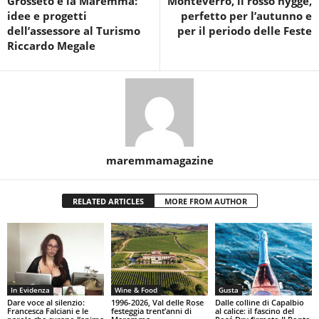
Grosseto e la Maremma:
Monteverro, il rosso hygge,
idee e progetti
perfetto per l’autunno e
dell’assessore al Turismo
per il periodo delle Feste
Riccardo Megale
maremmamagazine
RELATED ARTICLES
MORE FROM AUTHOR
In Evidenza
Wine & Food
Gusta
Dare voce al silenzio:
1996-2026, Val delle Rose
Dalle colline di Capalbio
Francesca Falciani e le
festeggia trent’anni di
al calice: il fascino del