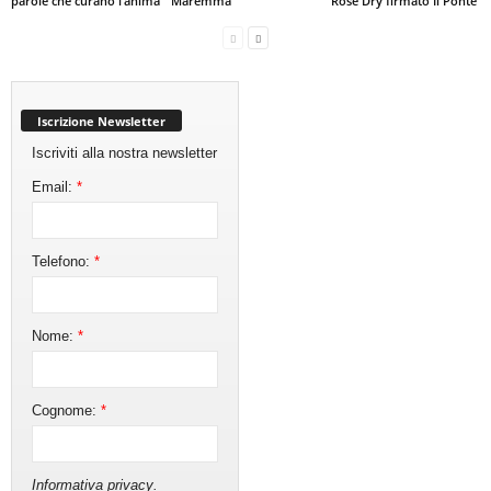
parole che curano l’anima
Maremma
Rosé Dry firmato Il Ponte
Iscrizione Newsletter
Iscriviti alla nostra newsletter
Email:
*
Telefono:
*
Nome:
*
Cognome:
*
Informativa privacy
.