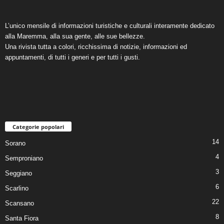
L’unico mensile di informazioni turistiche e culturali interamente dedicato
alla Maremma, alla sua gente, alle sue bellezze.
Una rivista tutta a colori, ricchissima di notizie, informazioni ed
appuntamenti, di tutti i generi e per tutti i gusti.
Categorie popolari
14
Sorano
4
Semproniano
3
Seggiano
6
Scarlino
22
Scansano
8
Santa Fiora