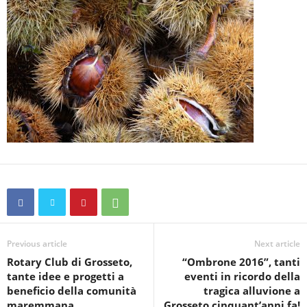
Previous article
Next article
Rotary Club di Grosseto,
“Ombrone 2016”, tanti
tante idee e progetti a
eventi in ricordo della
beneficio della comunità
tragica alluvione a
maremmana
Grosseto cinquant’anni fa!