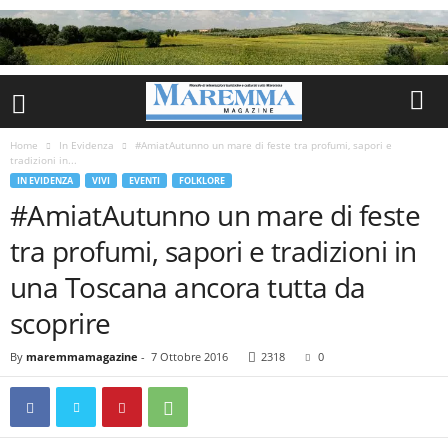
Home
In Evidenza
#AmiatAutunno un mare di feste tra profumi, sapori e
tradizioni in...
IN EVIDENZA
VIVI
EVENTI
FOLKLORE
#AmiatAutunno un mare di feste
tra profumi, sapori e tradizioni in
una Toscana ancora tutta da
scoprire
By
maremmamagazine
-
7 Ottobre 2016
2318
0