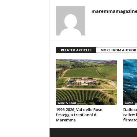
maremmamagazin
RELATED ARTICLES
MORE FROM AUTHOR
Wine & Food
Gusta
1996-2026, Val delle Rose
Dalle c
festeggia trent’anni di
calice:
Maremma
firmato