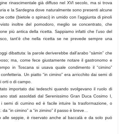
igine rinascimentale già diffuso nel XVI secolo, ma si trova
iguria e la Sardegna dove naturalmente sono presenti alcune
be cotte (bietole o spinaci) in umido con l’aggiunta di pinoli
revisto inoltre del pomodoro, meglio se concentrato, che
ne più antica della ricetta. Sappiamo infatti che l’uso del
tesco, tant’è che nella ricetta se ne prevede sempre una
oggi dibattuta: la parole deriverebbe dall’arabo “sàmin” che
oleoso; ma, come fece giustamente notare il gastronomo e
tempo in Toscana si usava quale condimento il “cimino”
confetteria. Un piatto “in cimino” era arricchito dai semi di
i orti o di campo.
tato importato dai tedeschi quando svolgevano il ruolo di
erano stati assoldati dal Serenissimo Gran Duca Cosimo I,
 i semi di cumino ed è facile intuire la trasformazione, o
: da “in cimino” a “in zimino” il passo è breve…
o alle seppie, è riservato anche al baccalà e da solo può