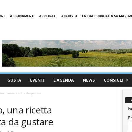
ONE
ABBONAMENTI
ARRETRATI
ARCHIVIO
LA TUA PUBBLICITÀ SU MARE
GUSTA
EVENTI
L’AGENDA
NEWS
CONSIGLI
inascimentale tutta da gustare
I
, una ricetta
Is
ta da gustare
Em