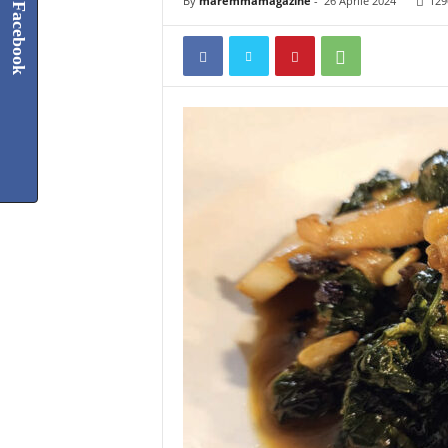
By
maremmamagazine
-
26 Aprile 2024
129
Facebook