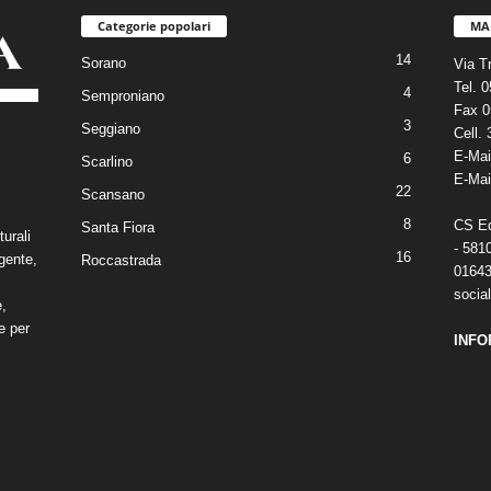
Categorie popolari
MA
14
Sorano
Via T
Tel. 
4
Semproniano
Fax 0
3
Seggiano
Cell.
E-Mai
6
Scarlino
E-Mai
22
Scansano
8
CS Edi
Santa Fiora
turali
- 581
16
gente,
Roccastrada
01643
social
e,
e per
INFO