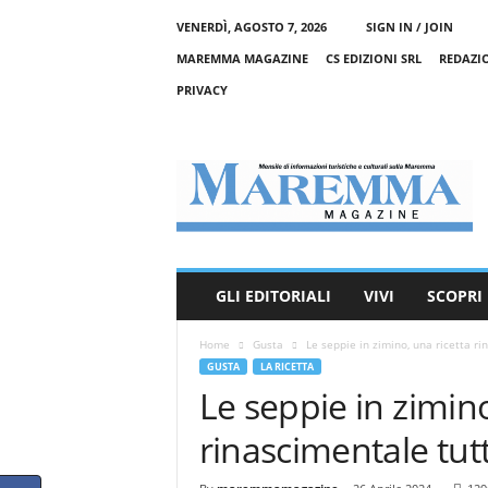
VENERDÌ, AGOSTO 7, 2026
SIGN IN / JOIN
MAREMMA MAGAZINE
CS EDIZIONI SRL
REDAZI
PRIVACY
M
a
r
e
m
m
a
GLI EDITORIALI
VIVI
SCOPRI
M
a
Home
Gusta
Le seppie in zimino, una ricetta r
g
GUSTA
LA RICETTA
a
Le seppie in zimino
z
i
rinascimentale tut
n
e