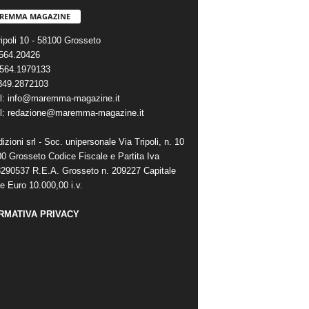
REMMA MAGAZINE
ripoli 10 - 58100 Grosseto
0564.20426
564.1979133
 349.2872103
l: info@maremma-magazine.it
l: redazione@maremma-magazine.it
zioni srl - Soc. unipersonale Via Tripoli, n. 10
00 Grosseto Codice Fiscale e Partita Iva
290537 R.E.A. Grosseto n. 209227 Capitale
e Euro 10.000,00 i.v.
RMATIVA PRIVACY