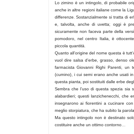
Lo zimino è un intingolo, di probabile or
anche in altre regioni italiane come la L
differenze. Sostanzialmente si tratta di er
e, talvolta, anche di uvetta; oggi è p
sicuramente non faceva parte della versio
pomodoro, nel centro Italia, è ottocen
piccola quantità.
Quanto all’origine del nome questa è tutt’
vuol dire salsa d’erbe, grasso, denso 
farmacista Giovanni Righi Parenti, un 
(cumino), i cui semi erano anche usati in 
questa pianta, poi sostituiti dalle erbe degl
Sembra che l’uso di questa spezia sia s
alabardieri; questi lanzichenecchi, che 
insegnarono ai fiorentini a cucinare con
meglio storpiatura, che ha subito la parola
Ma questo intingolo non è destinato sol
costituire anche un ottimo contorno…