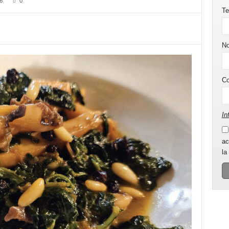
6
0
Te
N
C
In
ac
la