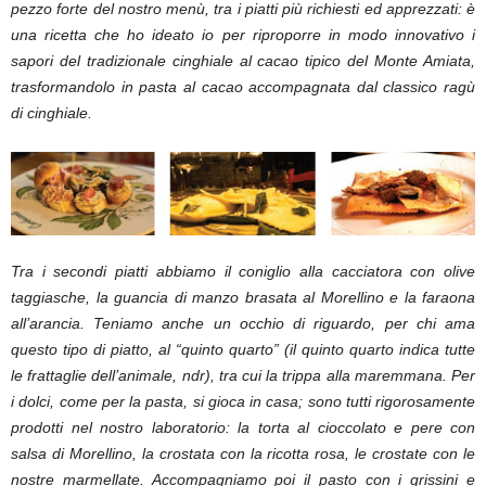
pezzo forte del nostro menù, tra i piatti più richiesti ed apprezzati: è
una ricetta che ho ideato io per riproporre in modo innovativo i
sapori del tradizionale cinghiale al cacao tipico del Monte Amiata,
trasformandolo in pasta al cacao accompagnata dal classico ragù
di cinghiale.
Tra i secondi piatti abbiamo il coniglio alla cacciatora con olive
taggiasche, la guancia di manzo brasata al Morellino e la faraona
all’arancia. Teniamo anche un occhio di riguardo, per chi ama
questo tipo di piatto, al “quinto quarto” (il quinto quarto indica tutte
le frattaglie dell’animale, ndr), tra cui la trippa alla maremmana. Per
i dolci, come per la pasta, si gioca in casa; sono tutti rigorosamente
prodotti nel nostro laboratorio: la torta al cioccolato e pere con
salsa di Morellino, la crostata con la ricotta rosa, le crostate con le
nostre marmellate. Accompagniamo poi il pasto con i grissini e