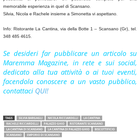
memorabile esperienza in quel di Scansano.
Silvia, Nicola e Rachele insieme a Simonetta vi aspettano.
Info: Ristorante La Cantina, via della Botte 1 – Scansano (Gr), tel.
348 485 4615.
Se desideri far pubblicare un articolo su
Maremma Magazine, in rete e sui social,
dedicato alla tua attività o ai tuoi eventi,
facendola conoscere a un vasto pubblico,
contattaci
QUI!
TAGS
SILVIA BARGAGLI
NICOLA RICCIARDELLI
LA CANTINA
RACHELE RICCIARDELLI
PALAZZO GHIO
RISTORANTE SCANSANO
LA CANTINA DI SCANSANO
LA CANTINA DI PALAZZO GHIO
BISCOTTIFICIO
SCANSANO
EMPORIO DI SCANSANO