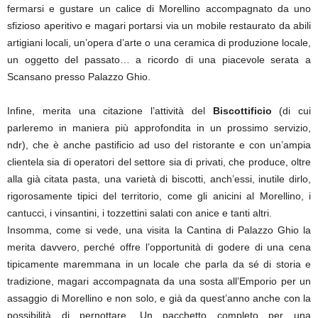
fermarsi e gustare un calice di Morellino accompagnato da uno
sfizioso aperitivo e magari portarsi via un mobile restaurato da abili
artigiani locali, un’opera d’arte o una ceramica di produzione locale,
un oggetto del passato… a ricordo di una piacevole serata a
Scansano presso Palazzo Ghio.
Infine, merita una citazione l’attività del
Biscottificio
(di cui
parleremo in maniera più approfondita in un prossimo servizio,
ndr), che è anche pastificio ad uso del ristorante e con un’ampia
clientela sia di operatori del settore sia di privati, che produce, oltre
alla già citata pasta, una varietà di biscotti, anch’essi, inutile dirlo,
rigorosamente tipici del territorio, come gli anicini al Morellino, i
cantucci, i vinsantini, i tozzettini salati con anice e tanti altri.
Insomma, come si vede, una visita la Cantina di Palazzo Ghio la
merita davvero, perché offre l’opportunità di godere di una cena
tipicamente maremmana in un locale che parla da sé di storia e
tradizione, magari accompagnata da una sosta all’Emporio per un
assaggio di Morellino e non solo, e già da quest’anno anche con la
possibilità di pernottare. Un pacchetto completo per una