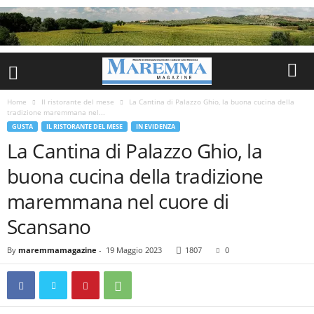
Home
Il ristorante del mese
La Cantina di Palazzo Ghio, la buona cucina della
tradizione maremmana nel...
GUSTA
IL RISTORANTE DEL MESE
IN EVIDENZA
La Cantina di Palazzo Ghio, la
buona cucina della tradizione
maremmana nel cuore di
Scansano
By
maremmamagazine
-
19 Maggio 2023
1807
0