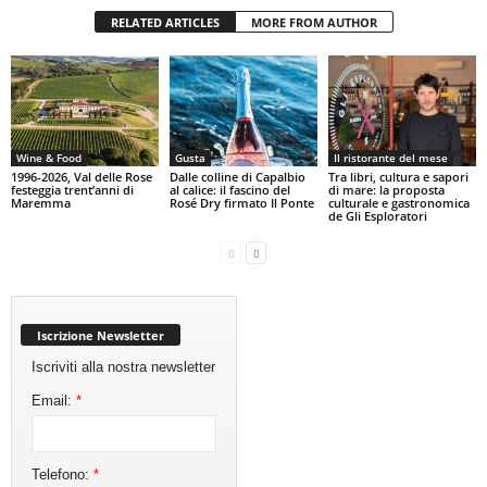
RELATED ARTICLES
MORE FROM AUTHOR
Wine & Food
Gusta
Il ristorante del mese
1996-2026, Val delle Rose
Dalle colline di Capalbio
Tra libri, cultura e sapori
festeggia trent’anni di
al calice: il fascino del
di mare: la proposta
Maremma
Rosé Dry firmato Il Ponte
culturale e gastronomica
de Gli Esploratori
Iscrizione Newsletter
Iscriviti alla nostra newsletter
Email:
*
Telefono:
*