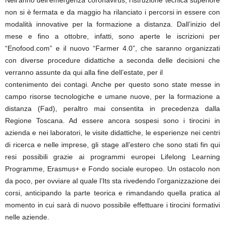
Nell’anno dell’emergenza coronavirus, l’istruzione tecnica superiore
non si è fermata e da maggio ha rilanciato i percorsi in essere con
modalità innovative per la formazione a distanza. Dall’inizio del
mese e fino a ottobre, infatti, sono aperte le iscrizioni per
“Enofood.com” e il nuovo “Farmer 4.0”, che saranno organizzati
con diverse procedure didattiche a seconda delle decisioni che
verranno assunte da qui alla fine dell’estate, per il
contenimento dei contagi. Anche per questo sono state messe in
campo risorse tecnologiche e umane nuove, per la formazione a
distanza (Fad), peraltro mai consentita in precedenza dalla
Regione Toscana. Ad essere ancora sospesi sono i tirocini in
azienda e nei laboratori, le visite didattiche, le esperienze nei centri
di ricerca e nelle imprese, gli stage all’estero che sono stati fin qui
resi possibili grazie ai programmi europei Lifelong Learning
Programme, Erasmus+ e Fondo sociale europeo. Un ostacolo non
da poco, per ovviare al quale l’Its sta rivedendo l’organizzazione dei
corsi, anticipando la parte teorica e rimandando quella pratica al
momento in cui sarà di nuovo possibile effettuare i tirocini formativi
nelle aziende.