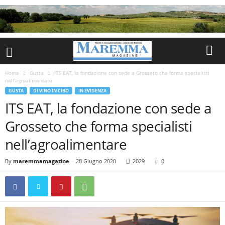
Home
Gusta
ITS EAT, la fondazione con sede a Grosseto che forma specialisti
nell’agroalimentare
GUSTA
DI VINO IN CIBO
IN EVIDENZA
ITS EAT, la fondazione con sede a
Grosseto che forma specialisti
nell’agroalimentare
By
maremmamagazine
-
28 Giugno 2020
2029
0