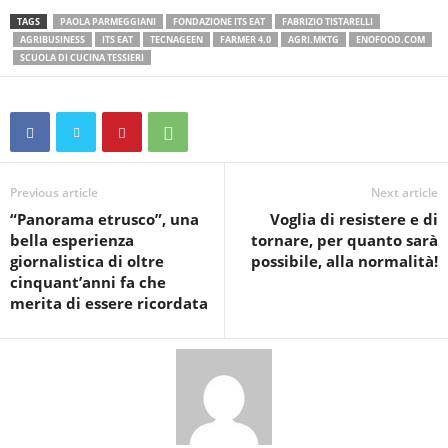
TAGS
PAOLA PARMEGGIANI
FONDAZIONE ITS EAT
FABRIZIO TISTARELLI
AGRIBUSINESS
ITS EAT
TECNAGEEN
FARMER 4.0
AGRI.MKTG
ENOFOOD.COM
SCUOLA DI CUCINA TESSIERI
Previous article
Next article
“Panorama etrusco”, una
Voglia di resistere e di
bella esperienza
tornare, per quanto sarà
giornalistica di oltre
possibile, alla normalità!
cinquant’anni fa che
merita di essere ricordata