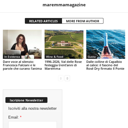
maremmamagazine
RELATED ARTICLES
MORE FROM AUTHOR
In Evidenza
Wine & Food
Gusta
Dare voce al silenzio:
1996-2026, Val delle Rose
Dalle colline di Capalbio
Francesca Falciani e le
festeggia trent’anni di
al calice: il fascino del
parole che curano l’anima
Maremma
Rosé Dry firmato Il Ponte
Iscrizione Newsletter
Iscriviti alla nostra newsletter
Email:
*