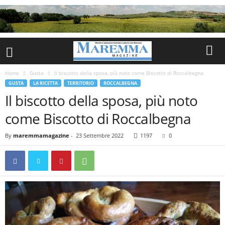
Home
Gusta
Il biscotto della sposa, più noto come Biscotto di Roccalbegna
GUSTA
LA RICETTA
TERRITORIO
ROCCALBEGNA
Il biscotto della sposa, più noto
come Biscotto di Roccalbegna
By
maremmamagazine
-
23 Settembre 2022
1197
0