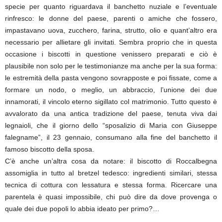
specie per quanto riguardava il banchetto nuziale e l’eventuale
rinfresco: le donne del paese, parenti o amiche che fossero,
impastavano uova, zucchero, farina, strutto, olio e quant’altro era
necessario per allietare gli invitati. Sembra proprio che in questa
occasione i biscotti in questione venissero preparati e ciò è
plausibile non solo per le testimonianze ma anche per la sua forma:
le estremità della pasta vengono sovrapposte e poi fissate, come a
formare un nodo, o meglio, un abbraccio, l’unione dei due
innamorati, il vincolo eterno sigillato col matrimonio. Tutto questo è
avvalorato da una antica tradizione del paese, tenuta viva dai
legnaioli, che il giorno dello “sposalizio di Maria con Giuseppe
falegname”, il 23 gennaio, consumano alla fine del banchetto il
famoso biscotto della sposa.
C’è anche un’altra cosa da notare: il biscotto di Roccalbegna
assomiglia in tutto al bretzel tedesco: ingredienti similari, stessa
tecnica di cottura con lessatura e stessa forma. Ricercare una
parentela è quasi impossibile, chi può dire da dove provenga o
quale dei due popoli lo abbia ideato per primo?…