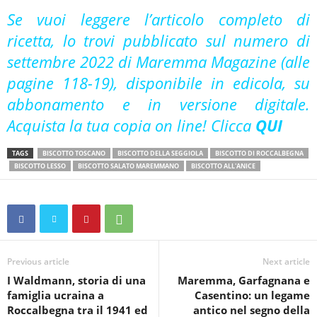
Se vuoi leggere l’articolo completo di
ricetta, lo trovi pubblicato sul numero di
settembre 2022 di Maremma Magazine (alle
pagine 118-19), disponibile in edicola, su
abbonamento e in versione digitale.
Acquista la tua copia on line! Clicca
QUI
TAGS
BISCOTTO TOSCANO
BISCOTTO DELLA SEGGIOLA
BISCOTTO DI ROCCALBEGNA
BISCOTTO LESSO
BISCOTTO SALATO MAREMMANO
BISCOTTO ALL'ANICE
Previous article
Next article
I Waldmann, storia di una
Maremma, Garfagnana e
famiglia ucraina a
Casentino: un legame
Roccalbegna tra il 1941 ed
antico nel segno della