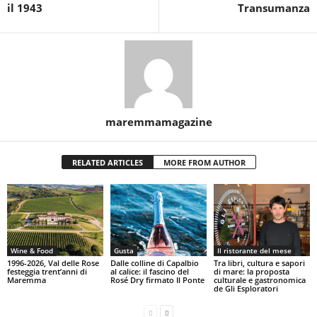
il 1943
Transumanza
maremmamagazine
RELATED ARTICLES
MORE FROM AUTHOR
Wine & Food
Gusta
Il ristorante del mese
1996-2026, Val delle Rose
Dalle colline di Capalbio
Tra libri, cultura e sapori
festeggia trent’anni di
al calice: il fascino del
di mare: la proposta
Maremma
Rosé Dry firmato Il Ponte
culturale e gastronomica
de Gli Esploratori