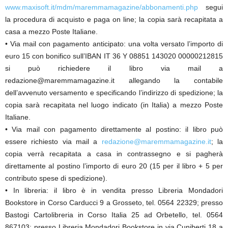
www.maxisoft.it/mdm/maremmamagazine/abbonamenti.php
segui
la procedura di acquisto e paga on line; la copia sarà recapitata a
casa a mezzo Poste Italiane.
• Via mail con pagamento anticipato: una volta versato l’importo di
euro 15 con bonifico sull’IBAN IT 36 Y 08851 143020 00000212815
si può richiedere il libro via mail a
redazione@maremmamagazine.it allegando la contabile
dell’avvenuto versamento e specificando l’indirizzo di spedizione; la
copia sarà recapitata nel luogo indicato (in Italia) a mezzo Poste
Italiane.
• Via mail con pagamento direttamente al postino: il libro può
essere richiesto via mail a
redazione@maremmamagazine.it
; la
copia verrà recapitata a casa in contrassegno e si pagherà
direttamente al postino l’importo di euro 20 (15 per il libro + 5 per
contributo spese di spedizione).
• In libreria: il libro è in vendita presso Libreria Mondadori
Bookstore in Corso Carducci 9 a Grosseto, tel. 0564 22329; presso
Bastogi Cartolibreria in Corso Italia 25 ad Orbetello, tel. 0564
867103; presso Libreria Mondadori Bookstore in via Cuniberti 18 a