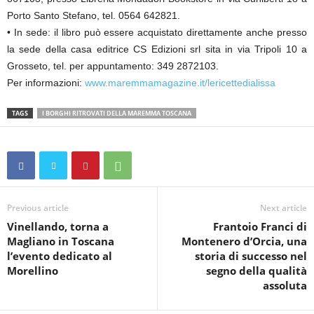
Porto Santo Stefano, tel. 0564 642821.
• In sede: il libro può essere acquistato direttamente anche presso
la sede della casa editrice CS Edizioni srl sita in via Tripoli 10 a
Grosseto, tel. per appuntamento: 349 2872103.
Per informazioni:
www.maremmamagazine.it/lericettedialissa
TAGS
I BORGHI RITROVATI DELLA MAREMMA TOSCANA
Previous article
Next article
Vinellando, torna a
Frantoio Franci di
Magliano in Toscana
Montenero d’Orcia, una
l’evento dedicato al
storia di successo nel
Morellino
segno della qualità
assoluta