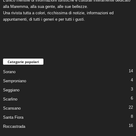
L’unico mensile di informazioni turistiche e culturali interamente dedicato
alla Maremma, alla sua gente, alle sue bellezze.
Una rivista tutta a colori, ricchissima di notizie, informazioni ed
appuntamenti, di tutti i generi e per tutti i gusti.
Categorie popolari
14
Sorano
4
Semproniano
3
Seggiano
6
Scarlino
22
Scansano
8
Santa Fiora
16
Roccastrada