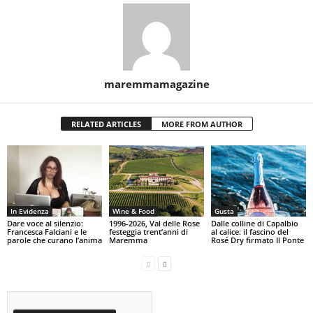
maremmamagazine
RELATED ARTICLES
MORE FROM AUTHOR
In Evidenza
Wine & Food
Gusta
Dare voce al silenzio:
1996-2026, Val delle Rose
Dalle colline di Capalbio
Francesca Falciani e le
festeggia trent’anni di
al calice: il fascino del
parole che curano l’anima
Maremma
Rosé Dry firmato Il Ponte