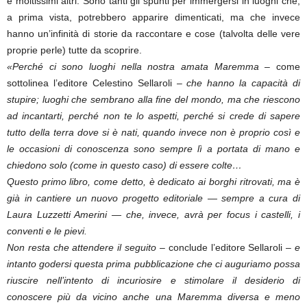
e moltissimi altri. Sono tanti gli spunti per immergersi in luoghi che,
a prima vista, potrebbero apparire dimenticati, ma che invece
hanno un’infinità di storie da raccontare e cose (talvolta delle vere
proprie perle) tutte da scoprire.
«Perché ci sono luoghi nella nostra amata Maremma
– come
sottolinea l’editore Celestino Sellaroli –
che hanno la capacità di
stupire; luoghi che sembrano alla fine del mondo, ma che riescono
ad incantarti, perché non te lo aspetti, perché si crede di sapere
tutto della terra dove si è nati, quando invece non è proprio così e
le occasioni di conoscenza sono sempre lì a portata di mano e
chiedono solo (come in questo caso) di essere colte…
Questo primo libro, come detto, è dedicato ai borghi ritrovati, ma è
già in cantiere un nuovo progetto editoriale — sempre a cura di
Laura Luzzetti Amerini — che, invece, avrà per focus i castelli, i
conventi e le pievi.
Non resta che attendere il seguito
– conclude l’editore Sellaroli –
e
intanto godersi questa prima pubblicazione che ci auguriamo possa
riuscire nell’intento di incuriosire e stimolare il desiderio di
conoscere più da vicino anche una Maremma diversa e meno