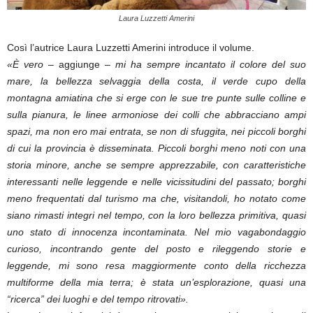
Laura Luzzetti Amerini
Così l’autrice Laura Luzzetti Amerini introduce il volume.
«È vero
– aggiunge –
mi ha sempre incantato il colore del suo
mare, la bellezza selvaggia della costa, il verde cupo della
montagna amiatina che si erge con le sue tre punte sulle colline e
sulla pianura, le linee armoniose dei colli che abbracciano ampi
spazi, ma non ero mai entrata, se non di sfuggita, nei piccoli borghi
di cui la provincia è disseminata. Piccoli borghi meno noti con una
storia minore, anche se sempre apprezzabile, con caratteristiche
interessanti nelle leggende e nelle vicissitudini del passato; borghi
meno frequentati dal turismo ma che, visitandoli, ho notato come
siano rimasti integri nel tempo, con la loro bellezza primitiva, quasi
uno stato di innocenza incontaminata. Nel mio vagabondaggio
curioso, incontrando gente del posto e rileggendo storie e
leggende, mi sono resa maggiormente conto della ricchezza
multiforme della mia terra; è stata un’esplorazione, quasi una
“ricerca” dei luoghi e del tempo ritrovati».