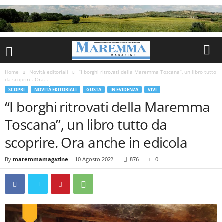
Home
Novità editoriali
“I borghi ritrovati della Maremma Toscana”, un libro tutto
da scoprire. Ora...
SCOPRI
NOVITÀ EDITORIALI
GUSTA
IN EVIDENZA
VIVI
“I borghi ritrovati della Maremma
Toscana”, un libro tutto da
scoprire. Ora anche in edicola
By
maremmamagazine
-
10 Agosto 2022
876
0