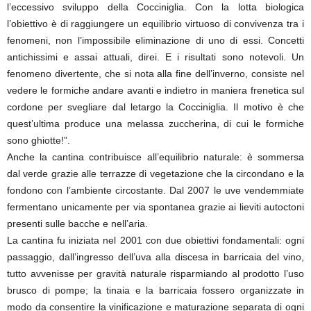
l’eccessivo sviluppo della Cocciniglia. Con la lotta biologica
l’obiettivo è di raggiungere un equilibrio virtuoso di convivenza tra i
fenomeni, non l’impossibile eliminazione di uno di essi. Concetti
antichissimi e assai attuali, direi. E i risultati sono notevoli. Un
fenomeno divertente, che si nota alla fine dell’inverno, consiste nel
vedere le formiche andare avanti e indietro in maniera frenetica sul
cordone per svegliare dal letargo la Cocciniglia. Il motivo è che
quest’ultima produce una melassa zuccherina, di cui le formiche
sono ghiotte!”.
Anche la cantina contribuisce all’equilibrio naturale: è sommersa
dal verde grazie alle terrazze di vegetazione che la circondano e la
fondono con l’ambiente circostante. Dal 2007 le uve vendemmiate
fermentano unicamente per via spontanea grazie ai lieviti autoctoni
presenti sulle bacche e nell’aria.
La cantina fu iniziata nel 2001 con due obiettivi fondamentali: ogni
passaggio, dall’ingresso dell’uva alla discesa in barricaia del vino,
tutto avvenisse per gravità naturale risparmiando al prodotto l’uso
brusco di pompe; la tinaia e la barricaia fossero organizzate in
modo da consentire la vinificazione e maturazione separata di ogni