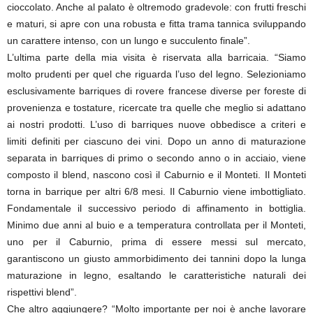
cioccolato. Anche al palato è oltremodo gradevole: con frutti freschi
e maturi, si apre con una robusta e fitta trama tannica sviluppando
un carattere intenso, con un lungo e succulento finale”.
L’ultima parte della mia visita è riservata alla barricaia. “Siamo
molto prudenti per quel che riguarda l’uso del legno. Selezioniamo
esclusivamente barriques di rovere francese diverse per foreste di
provenienza e tostature, ricercate tra quelle che meglio si adattano
ai nostri prodotti. L’uso di barriques nuove obbedisce a criteri e
limiti definiti per ciascuno dei vini. Dopo un anno di maturazione
separata in barriques di primo o secondo anno o in acciaio, viene
composto il blend, nascono così il Caburnio e il Monteti. Il Monteti
torna in barrique per altri 6/8 mesi. Il Caburnio viene imbottigliato.
Fondamentale il successivo periodo di affinamento in bottiglia.
Minimo due anni al buio e a temperatura controllata per il Monteti,
uno per il Caburnio, prima di essere messi sul mercato,
garantiscono un giusto ammorbidimento dei tannini dopo la lunga
maturazione in legno, esaltando le caratteristiche naturali dei
rispettivi blend”.
Che altro aggiungere? “Molto importante per noi è anche lavorare