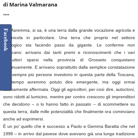
di Marina Valmarana
****
La Maremma, si sa, è una terra dalla grande vocazione agricola e
Facebook
vitivinicola in particolare. Una terra che proprio nel settore
enologico sta facendo passi da gigante. Le conferme non
mancano: arrivano dai tanti premi e riconoscimenti che i vari
produttori sparsi nella provincia di Grosseto conquistano
continuamente. E arrivano soprattutto dalla semplice constatazione
che sempre più persone investono in questa parte della Toscana,
un tempo avremmo potuto dire emergente, ma oggi ormai
decisamente affermata. Oggi gli agricoltori, per così dire, autoctoni,
sono ridotti al lumicino, mentre per contro crescono gli imprenditori
che decidono – o lo hanno fatto in passato – di scommettere su
questa terra, dalle mille potenzialità che finalmente ora cominciano
anche ad esprimersi.
È un po’ quello che è successo a Paolo e Gemma Baratta che nel
1998 – in arrivo dal pavese dove avevano già una lunga tradizione