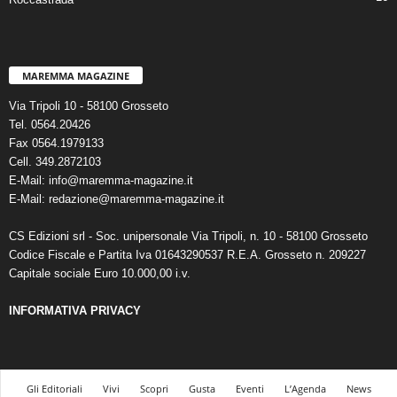
MAREMMA MAGAZINE
Via Tripoli 10 - 58100 Grosseto
Tel. 0564.20426
Fax 0564.1979133
Cell. 349.2872103
E-Mail: info@maremma-magazine.it
E-Mail: redazione@maremma-magazine.it
CS Edizioni srl - Soc. unipersonale Via Tripoli, n. 10 - 58100 Grosseto
Codice Fiscale e Partita Iva 01643290537 R.E.A. Grosseto n. 209227
Capitale sociale Euro 10.000,00 i.v.
INFORMATIVA PRIVACY
Gli Editoriali
Vivi
Scopri
Gusta
Eventi
L’Agenda
News