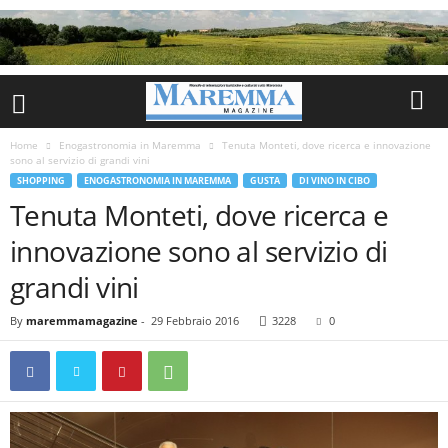
Home
Enogastronomia in Maremma
Tenuta Monteti, dove ricerca e innovazione
sono al servizio di grandi vini
SHOPPING
ENOGASTRONOMIA IN MAREMMA
GUSTA
DI VINO IN CIBO
Tenuta Monteti, dove ricerca e
innovazione sono al servizio di
grandi vini
By
maremmamagazine
-
29 Febbraio 2016
3228
0