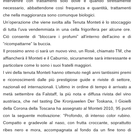
intervenire con trattamenti solo dove e quando strettamente
necessario, abbattendone così frequenza e quantità, trattamenti
che nella maggioranza sono comunque biologici.
Un’operazione che viene svolta alla Tenuta Monteti è lo stoccaggio
di tutta l’uva vendemmiata in una cella frigorifera per alcune ore.
Ciò consente di “bloccare i profumi” all’interno dell’acino e di
“ricompattarne” la buccia.
Il prossimo anno ci sarà un nuovo vino, un Rosè, chiamato TM, che
affiancherà il Monteti e il Caburnio, sicuramente sarà interessante e
particolare come lo sono i suoi fratelli maggiori.
I vini della tenuta Monteti hanno ottenuto negli anni tantissimi premi
e riconoscimenti dalle più prestigiose guide e riviste di settore,
nazionali ed internazionali. L’ultimo in ordine di tempo è arrivato a
metà settembre da Falstaff, la più nota e diffusa rivista del vino
austriaca, che nel tasting Die Kronjuwelen Der Toskana, I Gioielli
della Corona della Toscana ha assegnato al Monteti 2010, 95 punti
con la seguente motivazione: “Profondo, di intenso color rubino.
Compatto e gradevole al naso, con frutta croccante, soprattutto
ribes nero e mora, accompagnata al fondo da un fine tono di