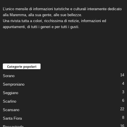
L’unico mensile di informazioni turistiche e culturali interamente dedicato
alla Maremma, alla sua gente, alle sue bellezze.
Una rivista tutta a colori, ricchissima di notizie, informazioni ed
appuntamenti, di tutti i generi e per tutti i gusti.
Categorie popolari
14
Sorano
4
Semproniano
3
Seggiano
6
Scarlino
22
Scansano
8
Santa Fiora
16
Roccastrada