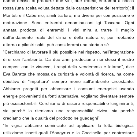
hanno deciso di produrre due vini, due fratelli, entrambi a bacca
rossa (una scelta voluta dettata dalle caratteristiche del territorio): il
Monteti e il Caburnio, simili tra loro, ma diversi per composizione e
maturazione. Sono entrambi denominazioni Igt Toscana. Ogni
annata prodotta di entrambi i vini mira a trarre il meglio
dall’andamento reale del clima e della natura e, pur ruotando
attorno a pilastri saldi, può considerarsi una storia a sé.
“Cerchiamo di lavorare il più possibile nel rispetto, nell’integrazione
direi con l’ambiente. Da due anni produciamo noi stessi il nostro
compost con le vinacce, i raspi della vendemmia e letame”, dice
Eva Baratta che mossa da curiosità e volontà di ricerca, ha come
obiettivo di “impattare” sempre meno sull’ambiente circostante.
Abbiamo progetti per abbassare i consumi energetici usando
energie provenienti da fonti alternative, vogliamo diventare sempre
più ecosostenibili. Cerchiamo di essere responsabili e lungimiranti,
sia perché lo riteniamo una responsabilità civica, sia perché
crediamo che la qualità del prodotto ne guadagni”.
“In vigna abbiamo cominciato ad applicare la lotta biologica:
utilizziamo insetti quali l’Anagyrus e la Coccinella per contrastare