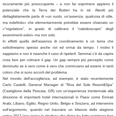
sicuramente più preoccupante – a non far esprimere appieno il
potenziale che la Terra dei Butteri ha in sé. Aleotti più
dettagliatamente parla di «un vuoto, un’assenza, qualcosa di utile,
ma indefinito» che elementarmente potrebbe essere chiamato un
«“regolatore”, in grado di calibrare il “caleidoscopio” degli
avvenimenti estivi» ma non solo.
In effetti quello dell’assenza di coordinamento è un tema che
sottolineiamo spesso anche noi ed ormai da tempo. I motivi li
sappiamo e non è neanche il caso di ripeterli. Semmai c’è da capire
cosa fare per colmare il gap. Un gap sempre più percepito come
deminutio se è vero come è vero che cominciano ad essere in tanti
coloro che si sono accorti del problema.
Nel mondo dell’accoglienza, ad esempio, è stato recentemente
Carlo Castelli, General Manager di “Riva del Sole Resort&Spa”
(Castiglione della Pescaia, GR) con un’esperienza trentennale alla
direzione di importanti hotel internazionali in Paesi come Emirati
Arabi, Libano, Egitto, Regno Unito, Belgio e Svizzera, ad intervenire
sull’argomento, quando nel tracciare un bilancio della stagione
estiva 2017 (per inciso la struttura che dirige ha fatto registrare ben