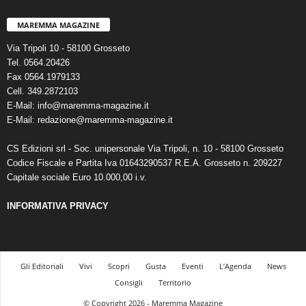
MAREMMA MAGAZINE
Via Tripoli 10 - 58100 Grosseto
Tel. 0564.20426
Fax 0564.1979133
Cell. 349.2872103
E-Mail: info@maremma-magazine.it
E-Mail: redazione@maremma-magazine.it
CS Edizioni srl - Soc. unipersonale Via Tripoli, n. 10 - 58100 Grosseto
Codice Fiscale e Partita Iva 01643290537 R.E.A. Grosseto n. 209227
Capitale sociale Euro 10.000,00 i.v.
INFORMATIVA PRIVACY
Gli Editoriali
Vivi
Scopri
Gusta
Eventi
L’Agenda
News
Consigli
Territorio
© Copyright 2026 - Maremma Magazine