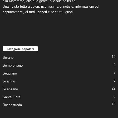
alla Maremma, alla sua gente, alle sue bellezze.
Una rivista tutta a colori, ricchissima di notizie, informazioni ed
appuntamenti, di tutti i generi e per tutti i gusti.
Categorie popolari
14
Sorano
4
Semproniano
3
Seggiano
6
Scarlino
22
Scansano
8
Santa Fiora
16
Roccastrada