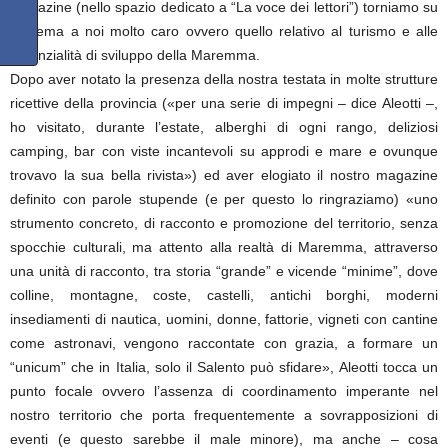
Magazine (nello spazio dedicato a “La voce dei lettori”) torniamo su
un tema a noi molto caro ovvero quello relativo al turismo e alle
potenzialità di sviluppo della Maremma.
Dopo aver notato la presenza della nostra testata in molte strutture
ricettive della provincia («per una serie di impegni – dice Aleotti –,
ho visitato, durante l’estate, alberghi di ogni rango, deliziosi
camping, bar con viste incantevoli su approdi e mare e ovunque
trovavo la sua bella rivista») ed aver elogiato il nostro magazine
definito con parole stupende (e per questo lo ringraziamo) «uno
strumento concreto, di racconto e promozione del territorio, senza
spocchie culturali, ma attento alla realtà di Maremma, attraverso
una unità di racconto, tra storia “grande” e vicende “minime”, dove
colline, montagne, coste, castelli, antichi borghi, moderni
insediamenti di nautica, uomini, donne, fattorie, vigneti con cantine
come astronavi, vengono raccontate con grazia, a formare un
“unicum” che in Italia, solo il Salento può sfidare», Aleotti tocca un
punto focale ovvero l’assenza di coordinamento imperante nel
nostro territorio che porta frequentemente a sovrapposizioni di
eventi (e questo sarebbe il male minore), ma anche – cosa