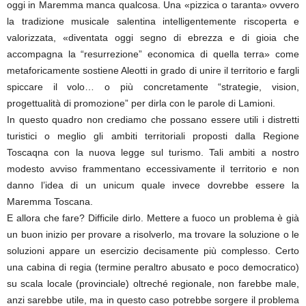
oggi in Maremma manca qualcosa. Una «pizzica o taranta» ovvero
la tradizione musicale salentina intelligentemente riscoperta e
valorizzata, «diventata oggi segno di ebrezza e di gioia che
accompagna la “resurrezione” economica di quella terra» come
metaforicamente sostiene Aleotti in grado di unire il territorio e fargli
spiccare il volo… o più concretamente “strategie, vision,
progettualità di promozione” per dirla con le parole di Lamioni.
In questo quadro non crediamo che possano essere utili i distretti
turistici o meglio gli ambiti territoriali proposti dalla Regione
Toscaqna con la nuova legge sul turismo. Tali ambiti a nostro
modesto avviso frammentano eccessivamente il territorio e non
danno l’idea di un unicum quale invece dovrebbe essere la
Maremma Toscana.
E allora che fare? Difficile dirlo. Mettere a fuoco un problema è già
un buon inizio per provare a risolverlo, ma trovare la soluzione o le
soluzioni appare un esercizio decisamente più complesso. Certo
una cabina di regia (termine peraltro abusato e poco democratico)
su scala locale (provinciale) oltreché regionale, non farebbe male,
anzi sarebbe utile, ma in questo caso potrebbe sorgere il problema