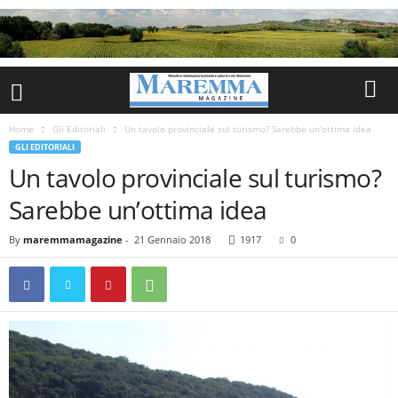
Home
Gli Editoriali
Un tavolo provinciale sul turismo? Sarebbe un’ottima idea
GLI EDITORIALI
Un tavolo provinciale sul turismo?
Sarebbe un’ottima idea
By
maremmamagazine
-
21 Gennaio 2018
1917
0